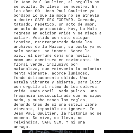
En Jean Paul Gaultier, el orgullo no
se oculta. Se lleva, se muestra. En
los años 90, Jean Paul Gaultier ya
bordaba lo que la moda no se atrevía
a decir: SAFE SEX FOREVER. Coreado,
tatuado, repetido, un acto de amor,
un acto de protección. Hoy, Le Male
regresa en edición Pride y se niega a
callar. Vestido con este eslogan
icónico, reinterpretado desde los
archivos de la Maison, su busto ya no
solo seduce, se impone. Sobre la
piel, el perfume deja una huella,
como una escritura en movimiento. Un
floral verde, inclusivo por
naturaleza, que reinventa la colonia:
menta vibrante, acorde luminoso,
fondo delicadamente cálido. Una
estela vibrante y abierta, para lucir
con orgullo al ritmo de los colores
Pride. Nada dócil. Nada pulido. Una
fragancia indisciplinada que no sigue
nada, y mucho menos las reglas,
dejando tras de sí una estela libre,
vibrante, imposible de ignorar. En
Jean Paul Gaultier, la historia no se
espera. Se vive, se lleva, se
reivindica. SAFE SEX. Y ni una
arruga.