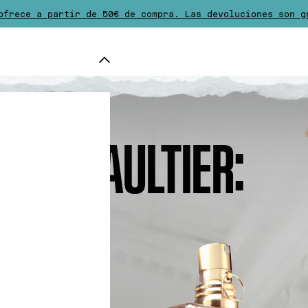
ofrece a partir de 50€ de compra. Las devoluciones son 
pra desde 80€, elija un regalo adicional de la selecció