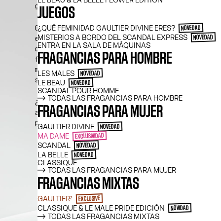
LE BEAU & LA BELLE FLOWER EDITION
JUEGOS
¿QUÉ FEMINIDAD GAULTIER DIVINE ERES?
NOVEDAD
MISTERIOS A BORDO DEL SCANDAL EXPRESS
NOVEDAD
ENTRA EN LA SALA DE MÁQUINAS
FRAGANCIAS PARA HOMBRE
LES MALES
NOVEDAD
LE BEAU
NOVEDAD
SCANDAL POUR HOMME
TODAS LAS FRAGANCIAS PARA HOMBRE
FRAGANCIAS PARA MUJER
GAULTIER DIVINE
NOVEDAD
MA DAME
EXCLUSIVIDAD
SCANDAL
NOVEDAD
LA BELLE
NOVEDAD
CLASSIQUE
TODAS LAS FRAGANCIAS PARA MUJER
FRAGANCIAS MIXTAS
GAULTIER²
EXCLUSIVE
CLASSIQUE & LE MALE PRIDE EDICIÓN
NOVIDAD
TODAS LAS FRAGANCIAS MIXTAS