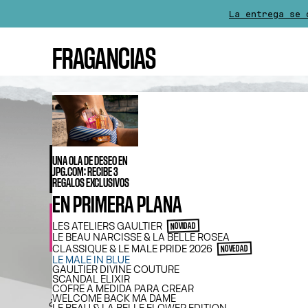
La entrega se 
Para cualquier com
FRAGANCIAS
UNA OLA DE DESEO EN
JPG.COM: RECIBE 3
REGALOS EXCLUSIVOS
EN PRIMERA PLANA
LES ATELIERS GAULTIER
NOVIDAD
LE BEAU NARCISSE & LA BELLE ROSEA
CLASSIQUE & LE MALE PRIDE 2026
NOVEDAD
LE MALE IN BLUE
GAULTIER DIVINE COUTURE
SCANDAL ELIXIR
COFRE A MEDIDA PARA CREAR
WELCOME BACK MA DAME