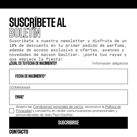
SUSCRÍBETE AL
BOLETÍN
Suscríbete a nuestra newsletter y disfruta de un
10% de descuento en tu primer pedido de perfume,
además de acceso exclusivo a ofertas, avances y
novedades de maison Gaultier. ¡ponte tus rayas y
que empiece la fiesta!
*información obligatoria
¿CUÁL ES TU FECHA DE NACIMIENTO?
FECHA DE NACIMIENTO*
DD/MM/AAAA
EMAIL*
Acepto las
Condiciones generales de venta
, reconozco la
Política de
Privacidad
y consiento en recibir comunicaciones promocionales y
personalizadas de Jean Paul Gaultier.
SUSCRIBIRSE
CONTACTO