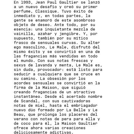
En 1993, Jean Paul Gaultier se lanzó
a un nuevo desafío y creó su primer
perfume, Classique. Tuvo éxito de
inmediato y, en todas partes, la
gente se enamoró de este asombroso
objeto de deseo. Ante todo, por su
esencia: una inquietante mezcla de
vainilla, azahar y jengibre. Y, por
supuesto, también por su mítico
frasco de sensuales curvas. Su alter
ego masculino, Le Male, disfrutó del
mismo éxito y se convirtió en una de
las fragancias más vendidas en todo
el mundo. Con sus notas frescas y
sexys de lavanda y menta, Le Male es,
sin duda, provocador: está listo para
seducir a cualquiera que se cruce en
su camino. La obsesión por los
acordes sensuales se convirtió en la
firma de la Maison, que siguió
creando fragancias de un atractivo
instantáneo. Desde el acertado nombre
de Scandal, con sus cautivadoras
notas de miel, hasta el embriagador
nuevo dúo formado por La Belle y Le
Beau, que prolonga los placeres del
verano con notas de pera para ella y
de coco para él, la Maison Gaultier
ofrece ahora varias creaciones
deliciosamente adictivas.