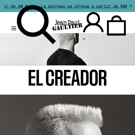
La entrega se ofrece a partir de 50€ de compra. Las d
.
EL CREADOR