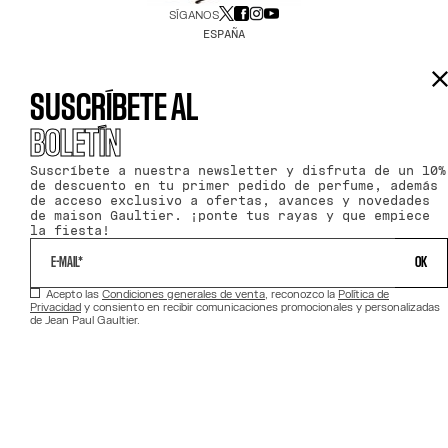
SÍGANOS
ESPAÑA
SUSCRÍBETE AL
BOLETÍN
Suscríbete a nuestra newsletter y disfruta de un 10%
de descuento en tu primer pedido de perfume, además
de acceso exclusivo a ofertas, avances y novedades
de maison Gaultier. ¡ponte tus rayas y que empiece
la fiesta!
 OK 
Acepto las
Condiciones generales de venta
, reconozco la
Política de
Privacidad
y consiento en recibir comunicaciones promocionales y personalizadas
de Jean Paul Gaultier.