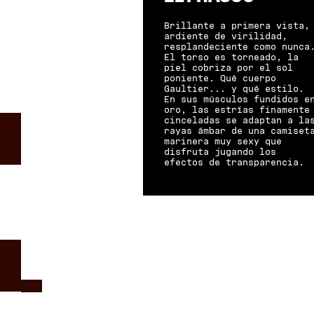
Brillante a primera vista,
ardiente de virilidad,
resplandeciente como nunca
El torso es torneado, la
piel cobriza por el sol
poniente. Qué cuerpo
Gaultier... y qué estilo.
En sus músculos fundidos e
oro, las estrías finamente
cinceladas se adaptan a la
rayas ámbar de una camiset
marinera muy sexy que
disfruta jugando los
efectos de transparencia.
NOTAS DE SALIDA-
NOTAS DE CORAZÓN-
NOTAS DE FONDO
LAVANDA
.
HABAS
TONKA
.
BENJUÍ