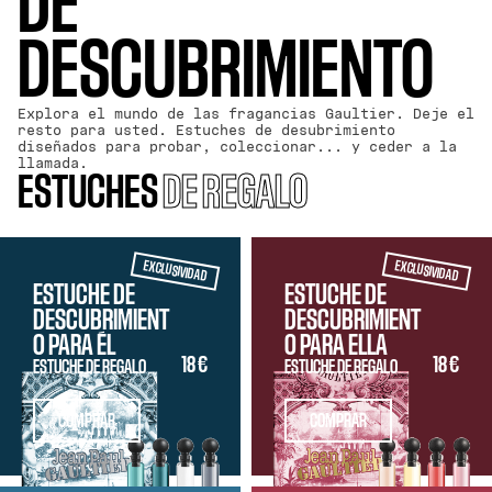
DE
DESCUBRIMIENTO
Explora el mundo de las fragancias Gaultier. Deje el
resto para usted. Estuches de desubrimiento
diseñados para probar, coleccionar... y ceder a la
llamada.
ESTUCHES
DE REGALO
EXCLUSIVIDAD
EXCLUSIVIDAD
ESTUCHE DE
ESTUCHE DE
DESCUBRIMIENT
DESCUBRIMIENT
O PARA ÉL
O PARA ELLA
18 €
18 €
ESTUCHE DE REGALO
ESTUCHE DE REGALO
COMPRAR
COMPRAR