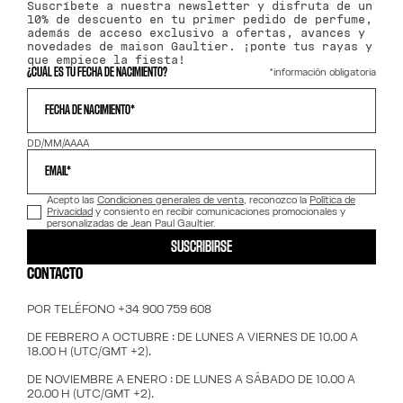
Suscríbete a nuestra newsletter y disfruta de un
10% de descuento en tu primer pedido de perfume,
además de acceso exclusivo a ofertas, avances y
novedades de maison Gaultier. ¡ponte tus rayas y
que empiece la fiesta!
*información obligatoria
¿CUÁL ES TU FECHA DE NACIMIENTO?
FECHA DE NACIMIENTO*
DD/MM/AAAA
EMAIL*
Acepto las
Condiciones generales de venta
, reconozco la
Política de
Privacidad
y consiento en recibir comunicaciones promocionales y
personalizadas de Jean Paul Gaultier.
SUSCRIBIRSE
CONTACTO
POR TELÉFONO +34 900 759 608
DE FEBRERO A OCTUBRE : DE LUNES A VIERNES DE 10.00 A
18.00 H (UTC/GMT +2).
DE NOVIEMBRE A ENERO : DE LUNES A SÁBADO DE 10.00 A
20.00 H (UTC/GMT +2).