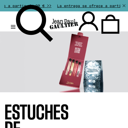
e 90 € >>
La entrega se ofrece a partir de 50€ de comp
.
ESTUCHES