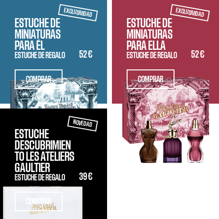
EXCLUSIVIDAD
EXCLUSIVIDAD
ESTUCHE DE
ESTUCHE DE
MINIATURAS
MINIATURAS
PARA ÉL
PARA ELLA
52 €
52 €
ESTUCHE DE REGALO
ESTUCHE DE REGALO
COMPRAR
COMPRAR
NOVEDAD
ESTUCHE
DESCUBRIMIEN
TO LES ATELIERS
GAULTIER
39 €
ESTUCHE DE REGALO
COMPRAR