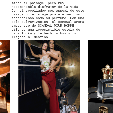
mirar el paisaje, pero muy
recomendable disfrutar de la vida.
Con el arrollador sex appeal de este
pasajero, el viaje promete ser tan
escandaloso como su perfume. Con una
sola pulverización, el sensual aroma
amaderado de SCANDAL POUR HOMME
difunde una irresistible estela de
haba tonka y te hechiza hasta la
llegada al destino.