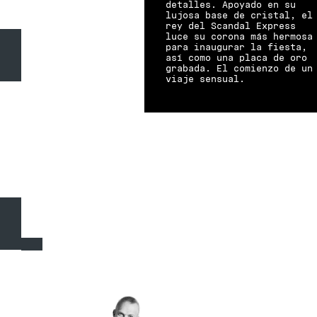
detalles. Apoyado en su
lujosa base de cristal, el
rey del Scandal Express
luce su corona más hermosa
para inaugurar la fiesta,
así como una placa de oro
grabada. El comienzo de un
viaje sensual.
NOTAS DE SALIDA-
NOTAS DE CORAZÓN-
NOTAS DE FONDO
SALVIA ESCLAREA
.
HABA TONKA
.
VETIVER
INTENSIDAD