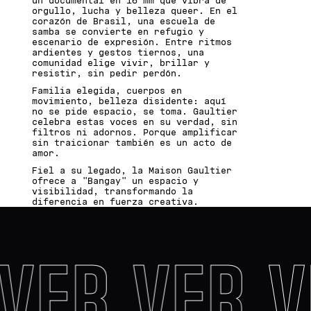
un documental en 16 mm que vibra de
orgullo, lucha y belleza queer. En el
corazón de Brasil, una escuela de
samba se convierte en refugio y
escenario de expresión. Entre ritmos
ardientes y gestos tiernos, una
comunidad elige vivir, brillar y
resistir, sin pedir perdón.
Familia elegida, cuerpos en
movimiento, belleza disidente: aquí
no se pide espacio, se toma. Gaultier
celebra estas voces en su verdad, sin
filtros ni adornos. Porque amplificar
sin traicionar también es un acto de
amor.
Fiel a su legado, la Maison Gaultier
ofrece a "Bangay" un espacio y
visibilidad, transformando la
diferencia en fuerza creativa.
VER
VER
V