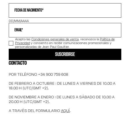
FECHA DE NACIMIENTO*
DD/MM/AAAA
EMAIL*
Acepto las
Condiciones generales de venta
, reconozco la
Política de
Privacidad
y consiento en recibir comunicaciones promocionales y
personalizadas de Jean Paul Gaultier.
SUSCRIBIRSE
CONTACTO
POR TELÉFONO +34 900 759 608
DE FEBRERO A OCTUBRE : DE LUNES A VIERNES DE 10.00 A
18.00 H (UTC/GMT +2).
DE NOVIEMBRE A ENERO : DE LUNES A SÁBADO DE 10.00 A
20.00 H (UTC/GMT +2).
A TRAVÉS DEL FORMULARIO
AQUÍ
.