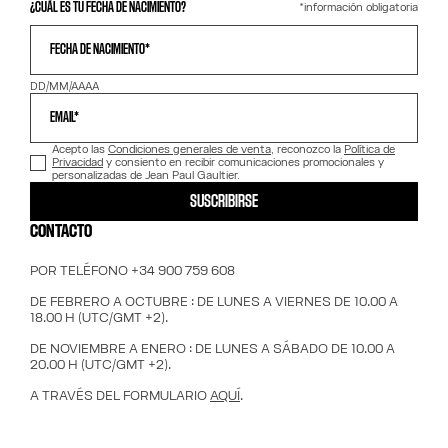
*información obligatoria
¿CUÁL ES TU FECHA DE NACIMIENTO?
FECHA DE NACIMIENTO*
DD/MM/AAAA
EMAIL*
Acepto las
Condiciones generales de venta
, reconozco la
Política de
Privacidad
y consiento en recibir comunicaciones promocionales y
personalizadas de Jean Paul Gaultier.
SUSCRIBIRSE
CONTACTO
POR TELÉFONO +34 900 759 608
DE FEBRERO A OCTUBRE : DE LUNES A VIERNES DE 10.00 A
18.00 H (UTC/GMT +2).
DE NOVIEMBRE A ENERO : DE LUNES A SÁBADO DE 10.00 A
20.00 H (UTC/GMT +2).
A TRAVÉS DEL FORMULARIO
AQUÍ
.