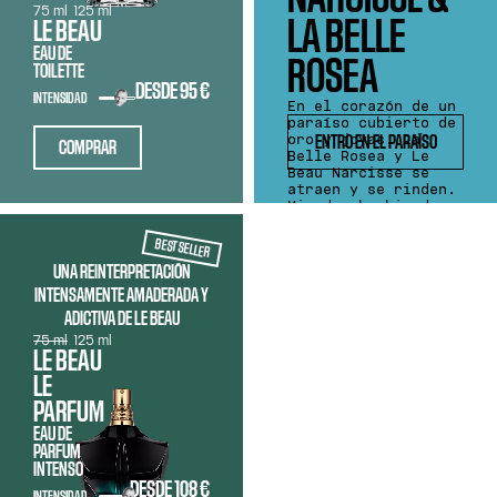
75 ml
125 ml
LA BELLE
LE BEAU
EAU DE
ROSEA
TOILETTE
DESDE
95 €
INTENSIDAD
En el corazón de un
paraíso cubierto de
oro y joyas, La
ENTRO EN EL PARAÍSO
COMPRAR
Belle Rosea y Le
Beau Narcisse se
atraen y se rinden.
Miradas hechizadas,
cuerpos adornados,
perfumes
BEST SELLER
magnéticos. ¿Podrás
UNA REINTERPRETACIÓN
resistirte?
INTENSAMENTE AMADERADA Y
ADICTIVA DE LE BEAU
75 ml
125 ml
LE BEAU
LE
PARFUM
EAU DE
PARFUM
INTENSO
DESDE
108 €
INTENSIDAD