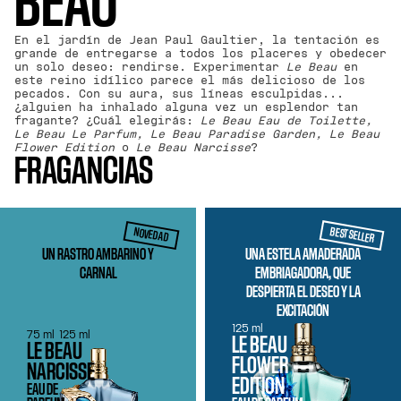
BEAU
En el jardín de Jean Paul Gaultier, la tentación es
grande de entregarse a todos los placeres y obedecer
un solo deseo: rendirse. Experimentar
Le Beau
en
este reino idílico parece el más delicioso de los
pecados. Con su aura, sus líneas esculpidas...
¿alguien ha inhalado alguna vez un esplendor tan
fragante? ¿Cuál elegirás:
Le Beau Eau de Toilette,
Le Beau Le Parfum, Le Beau Paradise Garden, Le Beau
Flower Edition
o
Le Beau Narcisse
?
FRAGANCIAS
BEST SELLER
NOVEDAD
UN RASTRO AMBARINO Y
UNA ESTELA AMADERADA
CARNAL
EMBRIAGADORA, QUE
DESPIERTA EL DESEO Y LA
EXCITACIÓN
125 ml
75 ml
125 ml
LE BEAU
LE BEAU
FLOWER
NARCISSE
EDITION
EAU DE