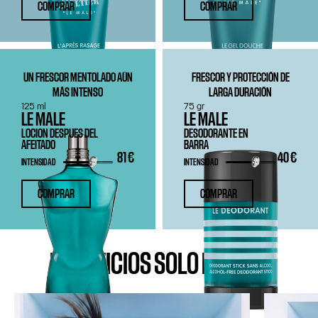
COMPRAR
COMPRAR
UN FRESCOR MENTOLADO AÚN
FRESCOR Y PROTECCIÓN DE
MÁS INTENSO
LARGA DURACIÓN
125 ml
75 gr
LE MALE
LE MALE
LOCION DESPUES DEL
DESODORANTE EN
AFEITADO
BARRA
81 €
40 €
INTENSIDAD
INTENSIDAD
COMPRAR
COMPRAR
BENEFICIOS SOLO PARA TI