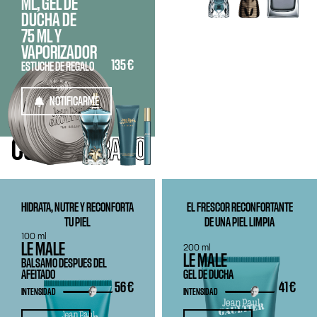
ML, GEL DE
DUCHA DE
75 ML
Y
VAPORIZADOR
135 €
ESTUCHE DE REGALO
NOTIFICARME
CUERPO
Y BAÑO
HIDRATA, NUTRE Y RECONFORTA
EL FRESCOR RECONFORTANTE
TU PIEL
DE UNA PIEL LIMPIA
100 ml
LE MALE
200 ml
LE MALE
BALSAMO DESPUES DEL
AFEITADO
GEL DE DUCHA
56 €
41 €
INTENSIDAD
INTENSIDAD