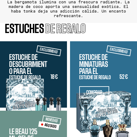
La bergamota ilumina con una frescura radiante. La
madera de coco aporta una sensualidad exótica. El
haba tonka deja una adicción cálida. Un encanto
refrescante.
ESTUCHES
DE REGALO
EXCLUSIVIDAD
EXCLUSIVIDAD
ESTUCHE DE
ESTUCHE DE
DESCUBRIMIENT
MINIATURAS
O PARA ÉL
PARA ÉL
18 €
52 €
ESTUCHE DE REGALO
ESTUCHE DE REGALO
COMPRAR
COMPRAR
NOVEDAD
AGOTADO
LE BEAU 125