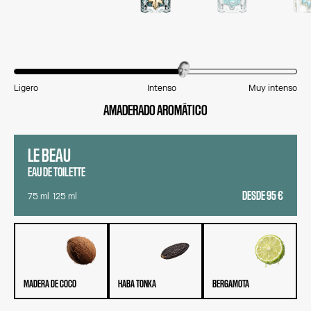
Ligero
Intenso
Muy intenso
AMADERADO AROMÁTICO
LE BEAU
EAU DE TOILETTE
DESDE
95 €
75 ml
125 ml
MADERA DE COCO
HABA TONKA
BERGAMOTA