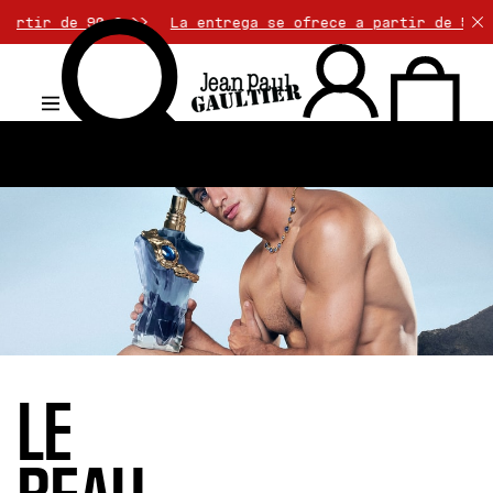
 € >>
La entrega se ofrece a partir de 50€ de compra. 
.
LE