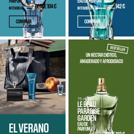
PARFUM
EAU DE PARFUM
DESDE
104 €
142 €
INTENSIDAD
INTENSIDAD
COMPRAR
COMPRAR
BEST SELLER
UN NÉCTAR EXÓTICO,
AMADERADO Y AFRODISÍACO
75 ml
125 ml
LE BEAU
PARADISE
GARDEN
EAU DE
EL VERANO
PARFUM