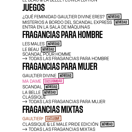
DUL
LE BEAU & LA BELLE FLOWER EDITION
JUEGOS
¿QUÉ FEMINIDAD GAULTIER DIVINE ERES?
NOVEDAD
MISTERIOS A BORDO DEL SCANDAL EXPRESS
NOVEDAD
ENTRA EN LA SALA DE MÁQUINAS
FRAGANCIAS PARA HOMBRE
LES MALES
NOVEDAD
LE BEAU
NOVEDAD
SCANDAL POUR HOMME
TODAS LAS FRAGANCIAS PARA HOMBRE
FRAGANCIAS PARA MUJER
Jean Paul Gaultier viste y envuelve la pi
GAULTIER DIVINE
NOVEDAD
sensaciones suaves y golosas: vainilla ad
MA DAME
EXCLUSIVIDAD
fundente, malvavisco cremoso… Descubra fr
SCANDAL
reconfortan como un recuerdo de la infanc
NOVEDAD
un placer culpable.
LA BELLE
NOVEDAD
CLASSIQUE
TODAS LAS FRAGANCIAS PARA MUJER
Una vaporización y es pura adicción.
FRAGANCIAS MIXTAS
GAULTIER²
EXCLUSIVE
CLASSIQUE & LE MALE PRIDE EDICIÓN
NOVIDAD
TODAS LAS FRAGANCIAS MIXTAS
FILTRAR