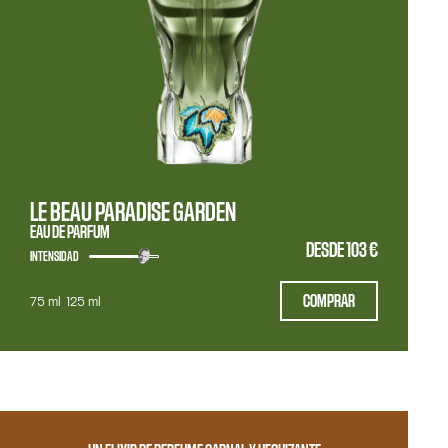
LE BEAU PARADISE GARDEN
EAU DE PARFUM
DESDE
103 €
INTENSIDAD
COMPRAR
75 ml
125 ml