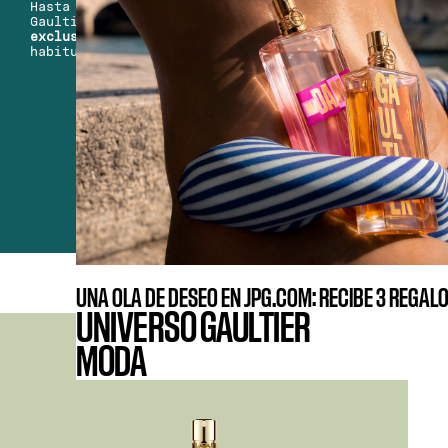
Hasta el 9 de agosto, elige tu fragancia
Gaultier favorita y recibe
3 regalos
exclusivos
(además de tus 2 regalos
habituales) por compras a partir de 90 €.
UNA OLA DE DESEO EN JPG.COM: RECIBE 3 REGAL
UNIVERSO GAULTIER
MODA
UN ELIXIR DE SEDUCCIÓN, ADICTIVO Y LUMINOSO