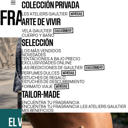
COLECCIÓN PRIVADA
FRAGANCIAS
LES ATELIERS GAULTIER
NOVEDAD
ARTE DE VIVIR
VELA GAULTIER
EXCLUSIVIDAD
CUERPO Y BAÑO
SELECCIÓN
LOS MÁS VENDIDOS
NOVEDADES
TENTACIONES A BAJO PRECIO
EXCLUSIVIDADES ONLINE
LAS REEDICIONES DE GAULTIER
EXCLUSIVIDAD
PERFUMES DULCES
NOVEDAD
ESTUCHES DE REGALO
ESTUCHES DE DESCUBRIMIENTO
FORMATO VIAJE
NOVEDAD
TAILOR-MADE
ENCUENTRA TU FRAGRANCIA
ENCUENTRA TU FRAGRANCIA LES ATELIERS GAULTIER
MIS BENEFICIOS
EL VERANO SOBRE TU PIEL