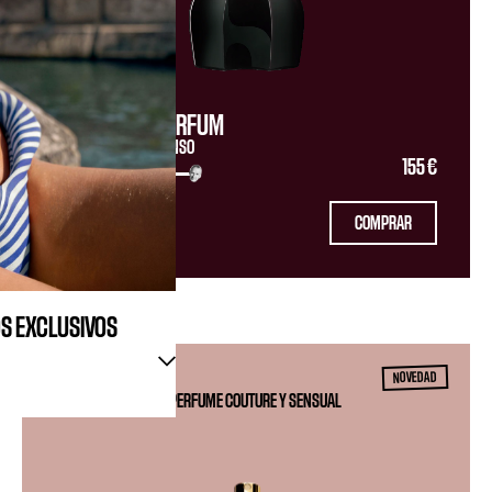
LA BELLE LE PARFUM
EAU DE PARFUM INTENSO
155 €
INTENSIDAD
COMPRAR
100 ml
OS EXCLUSIVOS
NOVEDAD
UN PERFUME COUTURE Y SENSUAL