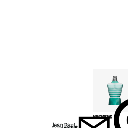
CES
el con
ictiva, merengue
agancias que
ia y seducen como
FRAGANCIAS