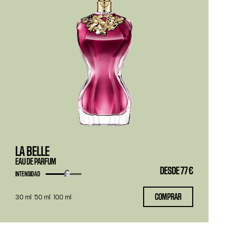
LA BELLE
EAU DE PARFUM
DESDE
77 €
INTENSIDAD
COMPRAR
30 ml
50 ml
100 ml