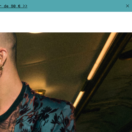
r de 90 € >>
gratuitas. >>
n del momento. >>