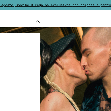
 agosto, recibe 3 regalos exclusivos por compras a parti
ofrece a partir de 50€ de compra. Las devoluciones son 
pra desde 80€, elija un regalo adicional de la selecció