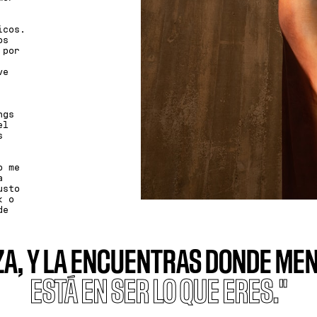
icos.
os
 por
ve
ngs
el
s
o me
a
usto
k o
de
ZA, Y LA ENCUENTRAS DONDE MEN
ESTÁ EN SER LO QUE ERES."