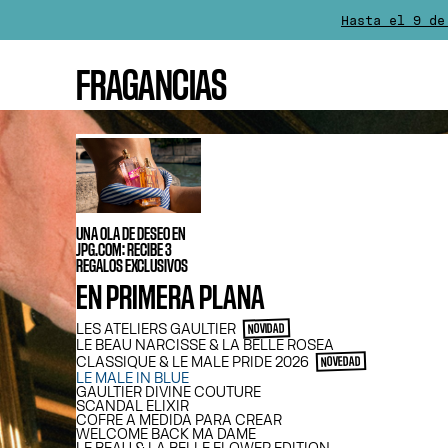
Hasta el 9 de
La entrega se 
FRAGANCIAS
Para cualquier com
UNA OLA DE DESEO EN
JPG.COM: RECIBE 3
REGALOS EXCLUSIVOS
EN PRIMERA PLANA
LES ATELIERS GAULTIER
NOVIDAD
LE BEAU NARCISSE & LA BELLE ROSEA
CLASSIQUE & LE MALE PRIDE 2026
NOVEDAD
LE MALE IN BLUE
GAULTIER DIVINE COUTURE
SCANDAL ELIXIR
COFRE A MEDIDA PARA CREAR
WELCOME BACK MA DAME