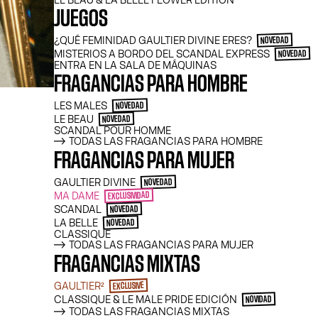
LE BEAU & LA BELLE FLOWER EDITION
JUEGOS
¿QUÉ FEMINIDAD GAULTIER DIVINE ERES?
NOVEDAD
MISTERIOS A BORDO DEL SCANDAL EXPRESS
NOVEDAD
ENTRA EN LA SALA DE MÁQUINAS
FRAGANCIAS PARA HOMBRE
GAUL
LES MALES
NOVEDAD
LE BEAU
NOVEDAD
SCANDAL POUR HOMME
TODAS LAS FRAGANCIAS PARA HOMBRE
FRAGANCIAS PARA MUJER
GAULTIER DIVINE
NOVEDAD
MA DAME
EXCLUSIVIDAD
SCANDAL
NOVEDAD
LA BELLE
NOVEDAD
LAS 
CLASSIQUE
TODAS LAS FRAGANCIAS PARA MUJER
FRAGANCIAS MIXTAS
GAULTIER²
EXCLUSIVE
CLASSIQUE & LE MALE PRIDE EDICIÓN
NOVIDAD
TODAS LAS FRAGANCIAS MIXTAS