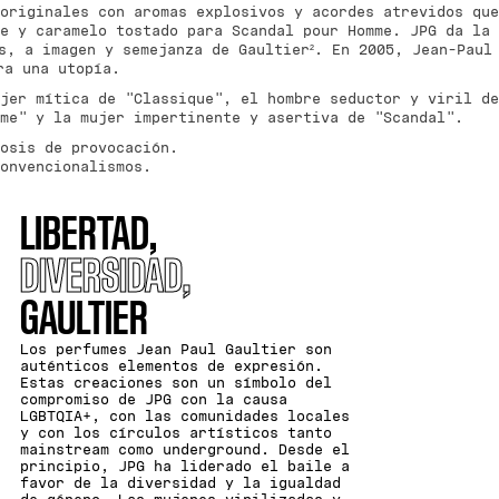
originales con aromas explosivos y acordes atrevidos que
e y caramelo tostado para Scandal pour Homme. JPG da la
s, a imagen y semejanza de Gaultier². En 2005, Jean-Paul
ra una utopía.
jer mítica de "Classique", el hombre seductor y viril de
mme" y la mujer impertinente y asertiva de "Scandal".
dosis de provocación.
onvencionalismos.
LIBERTAD,
DIVERSIDAD,
GAULTIER
Los perfumes Jean Paul Gaultier son
auténticos elementos de expresión.
Estas creaciones son un símbolo del
compromiso de JPG con la causa
LGBTQIA+, con las comunidades locales
y con los círculos artísticos tanto
mainstream como underground. Desde el
principio, JPG ha liderado el baile a
favor de la diversidad y la igualdad