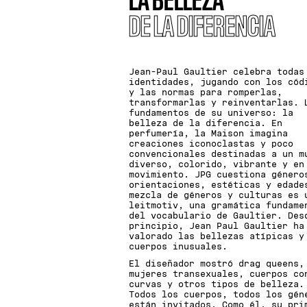
LA BELLEZA
DE LA DIFERENCIA
Jean-Paul Gaultier celebra todas
identidades, jugando con los cód
y las normas para romperlas,
transformarlas y reinventarlas. 
fundamentos de su universo: la
belleza de la diferencia. En
perfumería, la Maison imagina
creaciones iconoclastas y poco
convencionales destinadas a un m
diverso, colorido, vibrante y en
movimiento. JPG cuestiona género
orientaciones, estéticas y edade
mezcla de géneros y culturas es 
leitmotiv, una gramática fundame
del vocabulario de Gaultier. Des
principio, Jean Paul Gaultier ha
valorado las bellezas atípicas y
cuerpos inusuales.
El diseñador mostró drag queens,
mujeres transexuales, cuerpos co
curvas y otros tipos de belleza.
Todos los cuerpos, todos los gén
están invitados. Como él, su pri