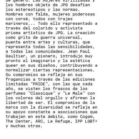
de género. Las mujeres virilizadas y
los hombres objeto de JPG desafían
los estereotipos y las normas.
Hombres con falda, mujeres poderosas
con corsé, todos con trajes
marineros... Todo ello representado a
través del colorido y activista
prisma artístico de JPG. La creación
como grito de guerra universal,
puente entre artes y culturas, que
representa todas las sensibilidades,
a todas las comunidades. Jean Paul
Gaultier, un pionero, introdujo muy
pronto el imaginario y la estética
queer en sus diseños, contribuyendo a
normalizar ciertas representaciones.
Su compromiso se refleja en sus
fragancias a través de las ediciones
limitadas "PRIDE", con las que cada
año, se visten los frascos de los
perfumes "Classique" y "Le Male" con
los colores del orgullo y afirman la
libertad de ser. El compromiso de la
marca con la diversidad se refleja en
su apoyo constante a asociaciones que
trabajan en este ámbito, como Cogam,
The Center, ARC, Le Refuge, IPP LGBT+
y muchas otras.