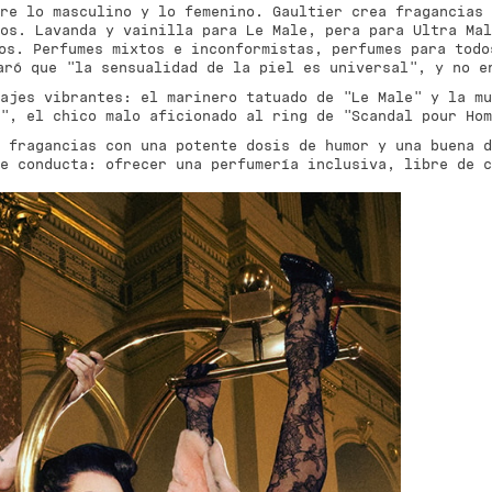
re lo masculino y lo femenino. Gaultier crea fragancias 
os. Lavanda y vainilla para Le Male, pera para Ultra Mal
os. Perfumes mixtos e inconformistas, perfumes para todo
aró que "la sensualidad de la piel es universal", y no e
ajes vibrantes: el marinero tatuado de "Le Male" y la mu
e", el chico malo aficionado al ring de "Scandal pour Ho
: fragancias con una potente dosis de humor y una buena 
e conducta: ofrecer una perfumería inclusiva, libre de c