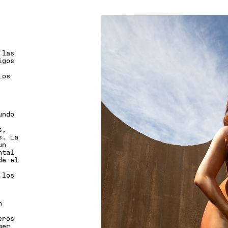
 las
igos
Los
undo
s,
s. La
un
ntal
de el
 los
n
eros
mer