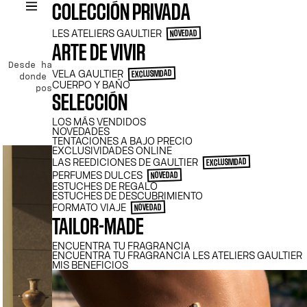
COLECCIÓN PRIVADA
LES ATELIERS GAULTIER
NOVEDAD
ARTE DE VIVIR
Desde hace 50 años, la audacia, la libertad y la alegr
VELA GAULTIER
EXCLUSIVIDAD
donde destaca la pluralidad de la estética Gaultier.
CUERPO Y BAÑO
posturas y su visión de la sociedad. Tanto en la
SELECCIÓN
LOS MÁS VENDIDOS
NOVEDADES
TENTACIONES A BAJO PRECIO
EXCLUSIVIDADES ONLINE
LAS REEDICIONES DE GAULTIER
EXCLUSIVIDAD
PERFUMES DULCES
NOVEDAD
ESTUCHES DE REGALO
ESTUCHES DE DESCUBRIMIENTO
FORMATO VIAJE
NOVEDAD
TAILOR-MADE
ENCUENTRA TU FRAGRANCIA
ENCUENTRA TU FRAGRANCIA LES ATELIERS GAULTIER
MIS BENEFICIOS