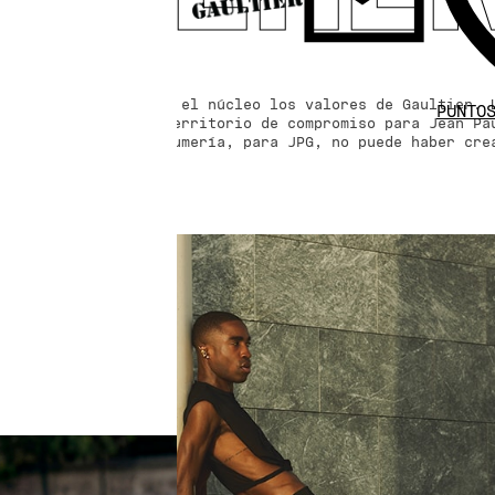
ía de vivir están en el núcleo los valores de Gaultier. 
PUNTO
 La creación es un territorio de compromiso para Jean Pa
 moda como en la perfumería, para JPG, no puede haber cr