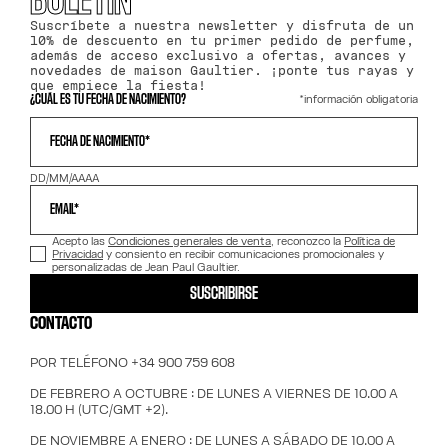
BOLETÍN
Suscríbete a nuestra newsletter y disfruta de un
10% de descuento en tu primer pedido de perfume,
además de acceso exclusivo a ofertas, avances y
novedades de maison Gaultier. ¡ponte tus rayas y
que empiece la fiesta!
*información obligatoria
¿CUÁL ES TU FECHA DE NACIMIENTO?
FECHA DE NACIMIENTO*
DD/MM/AAAA
EMAIL*
Acepto las
Condiciones generales de venta
, reconozco la
Política de
Privacidad
y consiento en recibir comunicaciones promocionales y
personalizadas de Jean Paul Gaultier.
SUSCRIBIRSE
CONTACTO
POR TELÉFONO +34 900 759 608
DE FEBRERO A OCTUBRE : DE LUNES A VIERNES DE 10.00 A
18.00 H (UTC/GMT +2).
DE NOVIEMBRE A ENERO : DE LUNES A SÁBADO DE 10.00 A