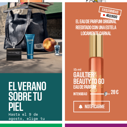
EXCLUSIVIDAD
AGOTADO
EL EAU DE PARFUM ORIGINAL
REEDITADO CON UNA ESTELA
LOCAMENTE CARNAL
15 ml
GAULTIER²
BEAUTY TO GO
EL VERANO
EAU DE PARFUM
28 €
SOBRE TU
INTENSIDAD
PIEL
NOTIFICARME
Hasta el 9 de
agosto, elige tu
fragancia Gaultier