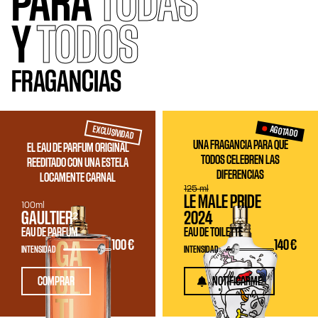
PARA
TODAS
Y
TODOS
FRAGANCIAS
EXCLUSIVIDAD
AGOTADO
UNA FRAGANCIA PARA QUE
EL EAU DE PARFUM ORIGINAL
TODOS CELEBREN LAS
REEDITADO CON UNA ESTELA
DIFERENCIAS
LOCAMENTE CARNAL
125 ml
LE MALE PRIDE
100ml
GAULTIER²
2024
EAU DE PARFUM
EAU DE TOILETTE
100 €
140 €
INTENSIDAD
INTENSIDAD
COMPRAR
NOTIFICARME