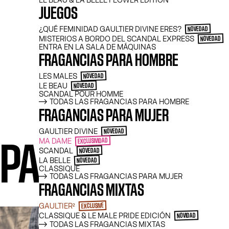
LE BEAU & LA BELLE FLOWER EDITION
JUEGOS
Prolonga la estela olfativa de tu perfume
¿QUÉ FEMINIDAD GAULTIER DIVINE ERES?
NOVEDAD
la coronilla hasta la punta de los pies. 
MISTERIOS A BORDO DEL SCANDAL EXPRESS
NOVEDAD
en gel, en leche, en bruma… tantas textur
ENTRA EN LA SALA DE MÁQUINAS
el baño como formas de darle placer a tu 
FRAGANCIAS PARA HOMBRE
LES MALES
NOVEDAD
LE BEAU
NOVEDAD
SCANDAL POUR HOMME
TODAS LAS FRAGANCIAS PARA HOMBRE
FRAGANCIAS PARA MUJER
FILTRAR
GAULTIER DIVINE
NOVEDAD
MA DAME
EXCLUSIVIDAD
PARA MUJER
SCANDAL
NOVEDAD
LA BELLE
NOVEDAD
CLASSIQUE
TODAS LAS FRAGANCIAS PARA MUJER
FRAGANCIAS MIXTAS
GAULTIER²
EXCLUSIVE
CLASSIQUE & LE MALE PRIDE EDICIÓN
NOVIDAD
TODAS LAS FRAGANCIAS MIXTAS