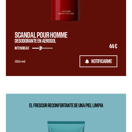
SCANDAL POUR HOMME
DESODORANTE EN AEROSOL
44 €
INTENSIDAD
NOTIFICARME
150 ml
EL FRESCOR RECONFORTANTE DE UNA PIEL LIMPIA