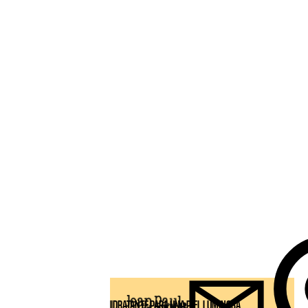
 Gaultier, desde
En vaporizador,
as para jugar en
cuerpo.
UNA LECHE HIDRATANTE PARA UNA PIEL LUMINOSA