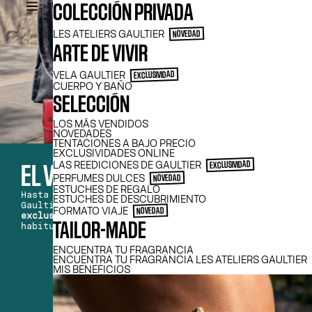
COLECCIÓN PRIVADA
LES ATELIERS GAULTIER
NOVEDAD
ARTE DE VIVIR
VELA GAULTIER
EXCLUSIVIDAD
CUERPO Y BAÑO
SELECCIÓN
LOS MÁS VENDIDOS
NOVEDADES
TENTACIONES A BAJO PRECIO
EXCLUSIVIDADES ONLINE
LAS REEDICIONES DE GAULTIER
EXCLUSIVIDAD
EL VERANO SOBRE TU PIEL
PERFUMES DULCES
NOVEDAD
ESTUCHES DE REGALO
Hasta el 9 de agosto, elige tu fragancia
ESTUCHES DE DESCUBRIMIENTO
Gaultier favorita y recibe
3 regalos
FORMATO VIAJE
NOVEDAD
exclusivos
(además de tus 2 regalos
TAILOR-MADE
habituales) por compras a partir de 90 €.
ENCUENTRA TU FRAGRANCIA
ENCUENTRA TU FRAGRANCIA LES ATELIERS GAULTIER
MIS BENEFICIOS