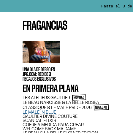
Hasta el 9 de
La entrega se 
FRAGANCIAS
Para cualquier com
CUE
UNA OLA DE DESEO EN
JPG.COM: RECIBE 3
REGALOS EXCLUSIVOS
EN PRIMERA PLANA
LES ATELIERS GAULTIER
NOVIDAD
LE BEAU NARCISSE & LA BELLE ROSEA
CLASSIQUE & LE MALE PRIDE 2026
NOVEDAD
LE MALE IN BLUE
GAULTIER DIVINE COUTURE
SCANDAL ELIXIR
COFRE A MEDIDA PARA CREAR
WELCOME BACK MA DAME