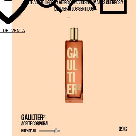
ESTE ACEITE LIGERO Y ATERCIOPELADO SUBLIMA LOS CUERPOS Y
DESPIERTA LOS SENTIDOS
.
S DE VENTA
GAULTIER²
ACEITE CORPORAL
39 €
INTENSIDAD