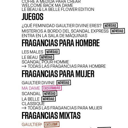
GAUL
COFRE A MEDIDA PARA CREAR
WELCOME BACK MA DAME
LE BEAU & LA BELLE FLOWER EDITION
JUEGOS
¿QUÉ FEMINIDAD GAULTIER DIVINE ERES?
NOVEDAD
MISTERIOS A BORDO DEL SCANDAL EXPRESS
NOVEDAD
ENTRA EN LA SALA DE MÁQUINAS
FRAGANCIAS PARA HOMBRE
LES MALES
NOVEDAD
LE BEAU
NOVEDAD
SCANDAL POUR HOMME
TODAS LAS FRAGANCIAS PARA HOMBRE
FRAGANCIAS PARA MUJER
¿Las pasarelas? Jean Paul Gaultier ya las
¿Su nuevo deseo? La alta perfumería, por 
GAULTIER DIVINE
manera. Les Ateliers Gaultier, una colecc
NOVEDAD
fragancias, reúne seis creaciones unisex 
MA DAME
EXCLUSIVIDAD
todo y cultivan la irreverencia. Porque e
SCANDAL
NOVEDAD
transformar lo ordinario en extraordinari
LA BELLE
NOVEDAD
naturaleza.
CLASSIQUE
TODAS LAS FRAGANCIAS PARA MUJER
FRAGANCIAS MIXTAS
GAULTIER²
EXCLUSIVE