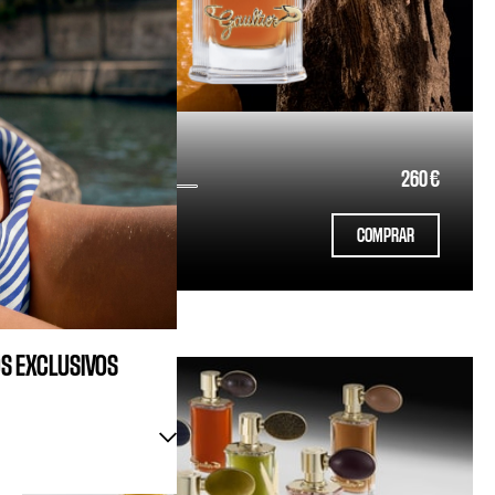
FRENCH OUD
EAU DE PARFUM
260 €
INTENSIDAD
COMPRAR
100ml
OS EXCLUSIVOS