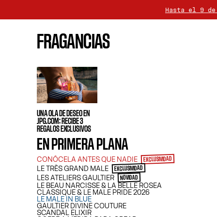
Hasta el 9 de
La entrega se 
FRAGANCIAS
Para cualquier com
LES 
UNA OLA DE DESEO EN
JPG.COM: RECIBE 3
REGALOS EXCLUSIVOS
EN PRIMERA PLANA
CONÓCELA ANTES QUE NADIE
EXCLUSIVIDAD
LE TRÈS GRAND MALE
EXCLUSIVIDAD
LES ATELIERS GAULTIER
NOVIDAD
LE BEAU NARCISSE & LA BELLE ROSEA
CLASSIQUE & LE MALE PRIDE 2026
LE MALE IN BLUE
GAULTIER DIVINE COUTURE
SCANDAL ELIXIR