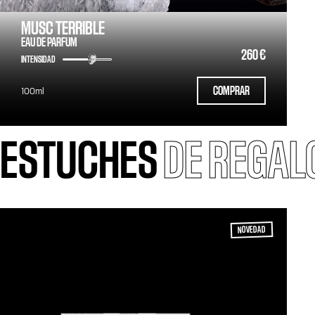
MUSC TERRIBLE
EAU DE PARFUM
260 €
INTENSIDAD
COMPRAR
100ml
ESTUCHES
DE REGAL
NOVEDAD