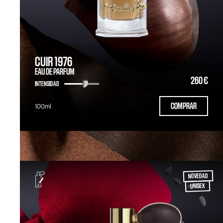
CUIR 1976
EAU DE PARFUM
260 €
INTENSIDAD
COMPRAR
100ml
NOVEDAD
UNISEX