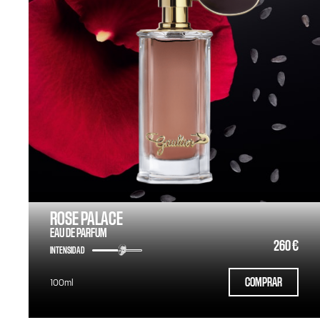
ROSE PALACE
EAU DE PARFUM
260 €
INTENSIDAD
COMPRAR
100ml