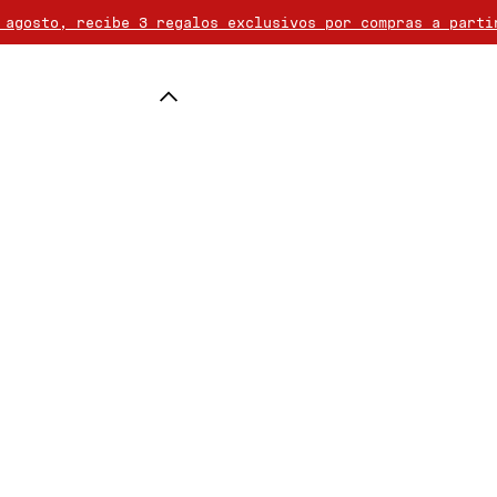
 agosto, recibe 3 regalos exclusivos por compras a parti
ofrece a partir de 50€ de compra. Las devoluciones son 
pra desde 80€, elija un regalo adicional de la selecció
ATELIE