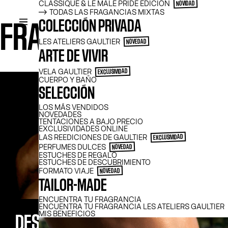
FILTRAR
CLASSIQUE & LE MALE PRIDE EDICIÓN
NOVIDAD
TODAS LAS FRAGANCIAS MIXTAS
COLECCIÓN PRIVADA
FRAGANCIAS
LES ATELIERS GAULTIER
NOVEDAD
ARTE DE VIVIR
VELA GAULTIER
EXCLUSIVIDAD
CUERPO Y BAÑO
SELECCIÓN
LOS MÁS VENDIDOS
NOVEDADES
TENTACIONES A BAJO PRECIO
EXCLUSIVIDADES ONLINE
LAS REEDICIONES DE GAULTIER
EXCLUSIVIDAD
PERFUMES DULCES
NOVEDAD
ESTUCHES DE REGALO
ESTUCHES DE DESCUBRIMIENTO
FORMATO VIAJE
NOVEDAD
TAILOR-MADE
ENCUENTRA TU FRAGRANCIA
ENCUENTRA TU FRAGRANCIA LES ATELIERS GAULTIER
MIS BENEFICIOS
DESCUBRE TU PIEZA