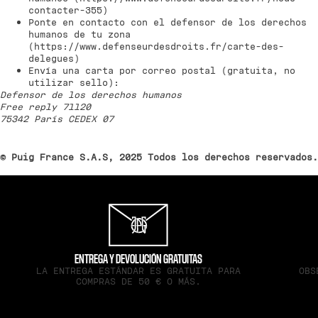
contacter-355
)
Ponte en contacto con el defensor de los derechos
humanos de tu zona
(
https://www.defenseurdesdroits.fr/carte-des-
delegues
)
Envía una carta por correo postal (gratuita, no
utilizar sello):
Defensor de los derechos humanos
Free reply 71120
75342 París CEDEX 07
© Puig France S.A.S, 2025 Todos los derechos reservados.
ENTREGA Y DEVOLUCIÓN GRATUITAS
LA ENTREGA ESTÁNDAR ES GRATUITA PARA
OBS
COMPRAS DE 50 € O MÁS.