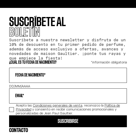
SUSCRÍBETE AL
BOLETÍN
Suscríbete a nuestra newsletter y disfruta de un
10% de descuento en tu primer pedido de perfume,
además de acceso exclusivo a ofertas, avances y
novedades de maison Gaultier. ¡ponte tus rayas y
que empiece la fiesta!
*información obligatoria
¿CUÁL ES TU FECHA DE NACIMIENTO?
FECHA DE NACIMIENTO*
DD/MM/AAAA
EMAIL*
Acepto las
Condiciones generales de venta
, reconozco la
Política de
Privacidad
y consiento en recibir comunicaciones promocionales y
personalizadas de Jean Paul Gaultier.
SUSCRIBIRSE
CONTACTO