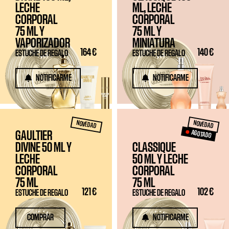
LECHE
ML, LECHE
CORPORAL
CORPORAL
75 ML
Y
75 ML
Y
VAPORIZADOR
MINIATURA
164 €
140 €
ESTUCHE DE REGALO
ESTUCHE DE REGALO
NOTIFICARME
NOTIFICARME
NOVEDAD
NOVEDAD
AGOTADO
GAULTIER
DIVINE
50 ML
Y
CLASSIQUE
LECHE
50 ML
Y LECHE
CORPORAL
CORPORAL
75 ML
75 ML
121 €
102 €
ESTUCHE DE REGALO
ESTUCHE DE REGALO
COMPRAR
NOTIFICARME