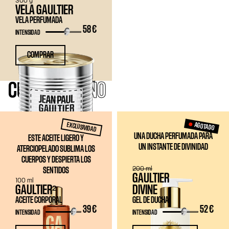
300 g
VELA GAULTIER
VELA PERFUMADA
58 €
INTENSIDAD
COMPRAR
CUERPO
Y BAÑO
EXCLUSIVIDAD
AGOTADO
UNA DUCHA PERFUMADA PARA
ESTE ACEITE LIGERO Y
UN INSTANTE DE DIVINIDAD
ATERCIOPELADO SUBLIMA LOS
CUERPOS Y DESPIERTA LOS
200 ml
SENTIDOS
GAULTIER
100 ml
GAULTIER²
DIVINE
ACEITE CORPORAL
GEL DE DUCHA
39 €
52 €
INTENSIDAD
INTENSIDAD