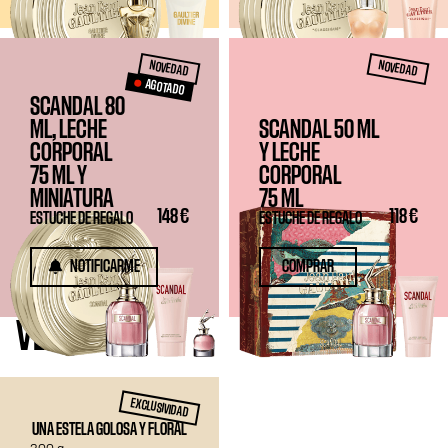
NOVEDAD
NOVEDAD
AGOTADO
SCANDAL 80
ML, LECHE
SCANDAL
50 ML
CORPORAL
Y LECHE
75 ML
Y
CORPORAL
MINIATURA
75 ML
148 €
118 €
ESTUCHE DE REGALO
ESTUCHE DE REGALO
NOTIFICARME
COMPRAR
VELA
EXCLUSIVIDAD
UNA ESTELA GOLOSA Y FLORAL