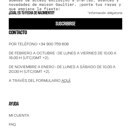
además de acceso exclusivo a ofertas, avances y
novedades de maison Gaultier. ¡ponte tus rayas y
que empiece la fiesta!
*información obligatoria
¿CUÁL ES TU FECHA DE NACIMIENTO?
SUSCRIBIRSE
CONTACTO
POR TELÉFONO +34 900 759 608
DE FEBRERO A OCTUBRE : DE LUNES A VIERNES DE 10.00 A
18.00 H (UTC/GMT +2).
DE NOVIEMBRE A ENERO : DE LUNES A SÁBADO DE 10.00 A
20.00 H (UTC/GMT +2).
A TRAVÉS DEL FORMULARIO
AQUÍ
.
AYUDA
MI CUENTA
FAQ