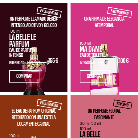
EXCLUSIVIDAD
EXCLUSIVIDAD
UN PERFUME LLAMADO DESEO:
UNA FIRMA DE ELEGANCIA
INTENSO, ADICTIVO Y GOLOSO
ATEMPORAL
100 ml
LA BELLE LE
PARFUM
100 ml
MA DAME
EAU DE PARFUM
INTENSO
EAU DE TOILETTE
155 €
100 €
INTENSIDAD
INTENSIDAD
COMPRAR
COMPRAR
EXCLUSIVIDAD
NOVEDAD
EL EAU DE PARFUM ORIGINAL
UN PERFUME FLORAL
REEDITADO CON UNA ESTELA
FASCINANTE
30 ml
50 ml
LOCAMENTE CARNAL
100 ml
LA BELLE
100ml