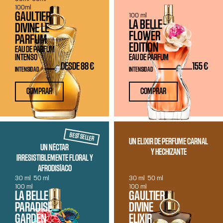
100ml
GAULTIER
100 ml
LA BELLE
DIVINE LE
FLOWER
PARFUM
EDITION
EAU DE PARFUM
INTENSO
EAU DE PARFUM
DESDE
88 €
155 €
INTENSIDAD
INTENSIDAD
COMPRAR
COMPRAR
BEST SELLER
UN ELIXIR DE PERFUME CARNAL
UN NÉCTAR
Y HECHIZANTE
IRRESISTIBLEMENTE FLORAL Y
AFRODISÍACO
30 ml
50 ml
30 ml
50 ml
100 ml
100 ml
LA BELLE
GAULTIER
PARADISE
DIVINE
GARDEN
ELIXIR