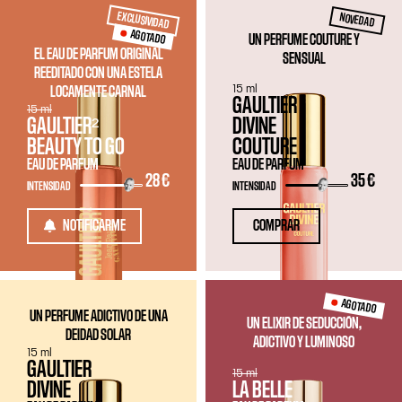
EXCLUSIVIDAD
NOVEDAD
AGOTADO
UN PERFUME COUTURE Y
EL EAU DE PARFUM ORIGINAL
SENSUAL
REEDITADO CON UNA ESTELA
15 ml
LOCAMENTE CARNAL
GAULTIER
15 ml
GAULTIER²
DIVINE
BEAUTY TO GO
COUTURE
EAU DE PARFUM
EAU DE PARFUM
28 €
35 €
INTENSIDAD
INTENSIDAD
NOTIFICARME
COMPRAR
AGOTADO
UN PERFUME ADICTIVO DE UNA
UN ELIXIR DE SEDUCCIÓN,
DEIDAD SOLAR
ADICTIVO Y LUMINOSO
15 ml
GAULTIER
15 ml
DIVINE
LA BELLE