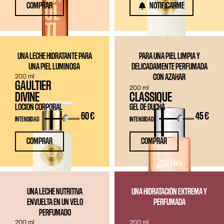
COMPRAR
NOTIFICARME
UNA LECHE HIDRATANTE PARA
PARA UNA PIEL LIMPIA Y
UNA PIEL LUMINOSA
DELICADAMENTE PERFUMADA
200 ml
CON AZAHAR
GAULTIER
200 ml
DIVINE
CLASSIQUE
LOCION CORPORAL
GEL DE DUCHA
60 €
45 €
INTENSIDAD
INTENSIDAD
COMPRAR
COMPRAR
UNA LECHE NUTRITIVA
UNA HIDRATACIÓN EXTREMA Y
ENVUELTA EN UN VELO
PERFUMADA
PERFUMADO
200 ml
200 ml