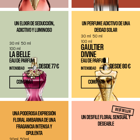
UN ELIXIR DE SEDUCCIÓN,
UN PERFUME ADICTIVO DE UNA
ADICTIVO Y LUMINOSO
DEIDAD SOLAR
30 ml
50 ml
100 ml
30 ml
50 ml
GAULTIER
100 ml
LA BELLE
DIVINE
EAU DE PARFUM
EAU DE PARFUM
DESDE
77 €
DESDE
80 €
INTENSIDAD
INTENSIDAD
COMPRAR
COMPRAR
BEST SELLER
UNA PODEROSA EXPRESIÓN
UN DESFILE FLORAL SENSUAL Y
FLORAL AMBARINA DE UNA
DESEABLE
FRAGANCIA INTENSA Y
OPULENTA
30ml
50ml