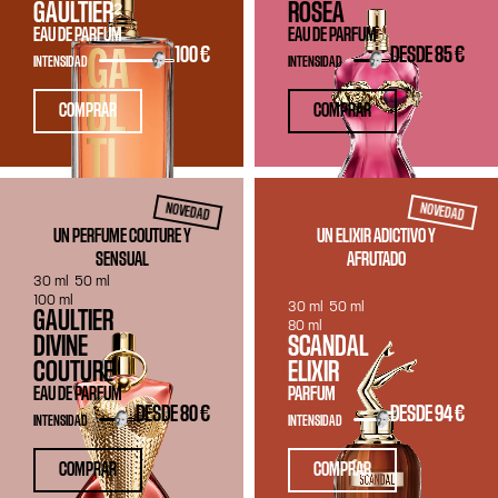
GAULTIER²
ROSEA
EAU DE PARFUM
EAU DE PARFUM
100 €
DESDE
85 €
INTENSIDAD
INTENSIDAD
COMPRAR
COMPRAR
NOVEDAD
NOVEDAD
UN PERFUME COUTURE Y
UN ELIXIR ADICTIVO Y
SENSUAL
AFRUTADO
30 ml
50 ml
100 ml
30 ml
50 ml
GAULTIER
80 ml
DIVINE
SCANDAL
COUTURE
ELIXIR
EAU DE PARFUM
PARFUM
DESDE
80 €
DESDE
94 €
INTENSIDAD
INTENSIDAD
COMPRAR
COMPRAR