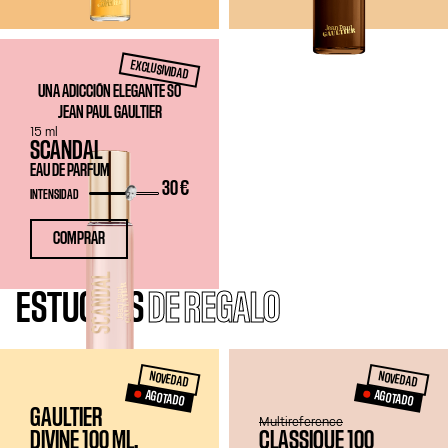
EXCLUSIVIDAD
UNA ADICCIÓN ELEGANTE SO
JEAN PAUL GAULTIER
15 ml
SCANDAL
EAU DE PARFUM
30 €
INTENSIDAD
COMPRAR
ESTUCHES
DE REGALO
NOVEDAD
NOVEDAD
AGOTADO
AGOTADO
GAULTIER
Multireference
DIVINE 100 ML,
CLASSIQUE 100