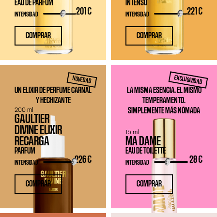
EAU DE PARFUM
INTENSO
201 €
221 €
INTENSIDAD
INTENSIDAD
COMPRAR
COMPRAR
EXCLUSIVIDAD
NOVEDAD
UN ELIXIR DE PERFUME CARNAL
LA MISMA ESENCIA. EL MISMO
Y HECHIZANTE
TEMPERAMENTO.
200 ml
SIMPLEMENTE MÁS NÓMADA
GAULTIER
DIVINE ELIXIR
15 ml
RECARGA
MA DAME
PARFUM
EAU DE TOILETTE
226 €
28 €
INTENSIDAD
INTENSIDAD
COMPRAR
COMPRAR