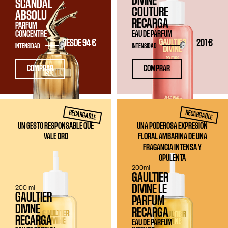
DIVINE
SCANDAL
COUTURE
ABSOLU
RECARGA
PARFUM
CONCENTRÉ
EAU DE PARFUM
DESDE
94 €
201 €
INTENSIDAD
INTENSIDAD
COMPRAR
COMPRAR
RECARGABLE
RECARGABLE
UN GESTO RESPONSABLE QUE
UNA PODEROSA EXPRESIÓN
VALE ORO
FLORAL AMBARINA DE UNA
FRAGANCIA INTENSA Y
OPULENTA
200ml
GAULTIER
DIVINE LE
200 ml
GAULTIER
PARFUM
DIVINE
RECARGA
RECARGA
EAU DE PARFUM