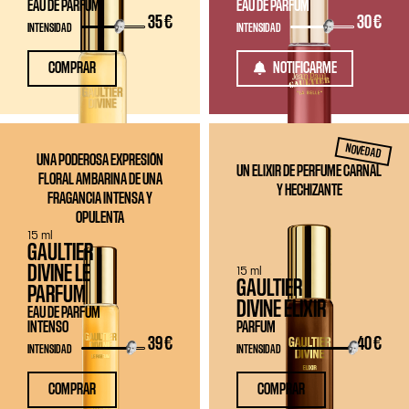
EAU DE PARFUM
EAU DE PARFUM
35 €
30 €
INTENSIDAD
INTENSIDAD
COMPRAR
NOTIFICARME
NOVEDAD
UNA PODEROSA EXPRESIÓN
UN ELIXIR DE PERFUME CARNAL
FLORAL AMBARINA DE UNA
Y HECHIZANTE
FRAGANCIA INTENSA Y
OPULENTA
15 ml
GAULTIER
DIVINE LE
15 ml
GAULTIER
PARFUM
DIVINE ELIXIR
EAU DE PARFUM
INTENSO
PARFUM
39 €
40 €
INTENSIDAD
INTENSIDAD
COMPRAR
COMPRAR