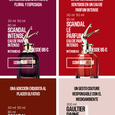
FLORAL Y ESPECIADA
SENTIDOS EN UN EAU DE
PARFUM INTENSE
30 ml
50 ml
80 ml
30 ml
50 ml
SCANDAL
80 ml
SCANDAL
LE
INTENSE
PARFUM
EAU DE PARFUM
EAU DE PARFUM
INTENSO
INTENSO
DESDE
86 €
DESDE
85 €
INTENSIDAD
INTENSIDAD
COMPRAR
COMPRAR
UNA ADICCIÓN EXQUISITA AL
UN GESTO COUTURE
PLACER OLFATIVO
RESPONSABLE CON EL
MEDIOAMBIENTE
200 ml
30 ml
50 ml
GAULTIER
80 ml