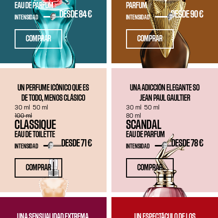
EAU DE PARFUM
PARFUM
DESDE
84 €
DESDE
90 €
INTENSIDAD
INTENSIDAD
COMPRAR
COMPRAR
UN PERFUME ICÓNICO QUE ES
UNA ADICCIÓN ELEGANTE SO
DE TODO, MENOS CLÁSICO
JEAN PAUL GAULTIER
30 ml
50 ml
30 ml
50 ml
100 ml
80 ml
CLASSIQUE
SCANDAL
EAU DE TOILETTE
EAU DE PARFUM
DESDE
71 €
DESDE
78 €
INTENSIDAD
INTENSIDAD
COMPRAR
COMPRAR
UNA SENSUALIDAD EXTREMA,
UN ESPECTÁCULO DE LOS