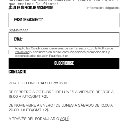
que empiece la fiesta!
*información obligatoria
¿CUÁL ES TU FECHA DE NACIMIENTO?
FECHA DE NACIMIENTO*
DD/MM/AAAA
EMAIL*
Acepto las
Condiciones generales de venta
, reconozco la
Política de
Privacidad
y consiento en recibir comunicaciones promocionales y
personalizadas de Jean Paul Gaultier.
SUSCRIBIRSE
CONTACTO
POR TELÉFONO +34 900 759 608
DE FEBRERO A OCTUBRE : DE LUNES A VIERNES DE 10.00 A
18.00 H (UTC/GMT +2).
DE NOVIEMBRE A ENERO : DE LUNES A SÁBADO DE 10.00 A
20.00 H (UTC/GMT +2).
A TRAVÉS DEL FORMULARIO
AQUÍ
.