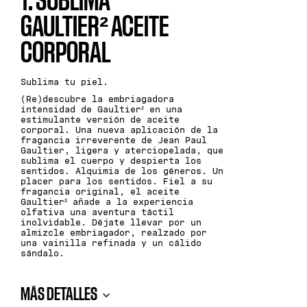
1. SUBLIMA
GAULTIER² ACEITE
CORPORAL
Sublima tu piel.
(Re)descubre la embriagadora
intensidad de Gaultier² en una
estimulante versión de aceite
corporal. Una nueva aplicación de la
fragancia irreverente de Jean Paul
Gaultier, ligera y aterciopelada, que
sublima el cuerpo y despierta los
sentidos. Alquimia de los géneros. Un
placer para los sentidos. Fiel a su
fragancia original, el aceite
Gaultier² añade a la experiencia
olfativa una aventura táctil
inolvidable. Déjate llevar por un
almizcle embriagador, realzado por
una vainilla refinada y un cálido
sándalo.
MÁS DETALLES