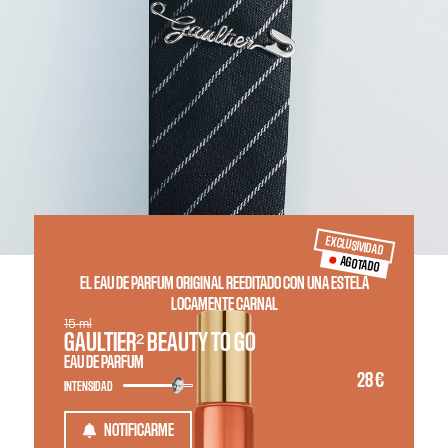
EXCLUSIVIDAD
AGOTADO
EL EAU DE PARFUM ORIGINAL REEDITADO CON UNA ESTELA
LOCAMENTE CARNAL
15 ml
GAULTIER² BEAUTY TO GO
EAU DE PARFUM
28 €
INTENSIDAD
NOTIFICARME