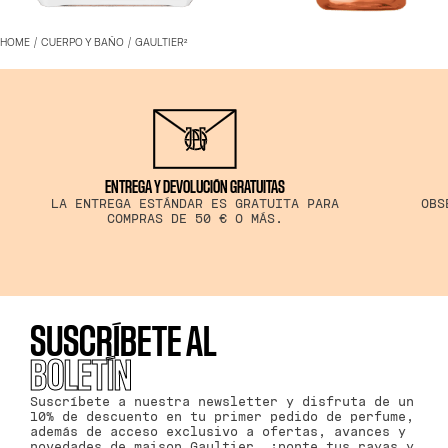
GAULTIER²
GAULTIER² BEAUTY TO G
HOME
CUERPO Y BAÑO
GAULTIER²
EAU DE PARFUM
EAU DE PARFUM
El eau de parfum original
EL EAU DE PARFUM ORIGIN
reeditado con una estela
REEDITADO CON UNA ESTE
locamente carnal
LOCAMENTE CARNAL
100 €
28 €
DESCUBRIR
DESCUBRIR
ENTREGA Y DEVOLUCIÓN GRATUITAS
LA ENTREGA ESTÁNDAR ES GRATUITA PARA
OBS
COMPRAS DE 50 € O MÁS.
SUSCRÍBETE AL
BOLETÍN
Suscríbete a nuestra newsletter y disfruta de un
10% de descuento en tu primer pedido de perfume,
además de acceso exclusivo a ofertas, avances y
novedades de maison Gaultier. ¡ponte tus rayas y