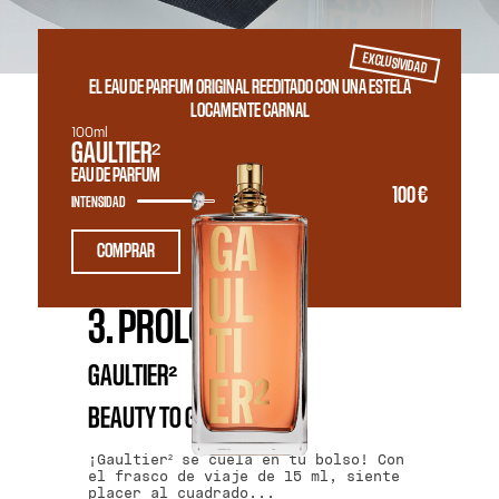
EXCLUSIVIDAD
EL EAU DE PARFUM ORIGINAL REEDITADO CON UNA ESTELA
LOCAMENTE CARNAL
100ml
GAULTIER²
EAU DE PARFUM
100 €
INTENSIDAD
COMPRAR
3. PROLONGA
GAULTIER²
BEAUTY TO GO
¡Gaultier² se cuela en tu bolso! Con
el frasco de viaje de 15 ml, siente
placer al cuadrado...