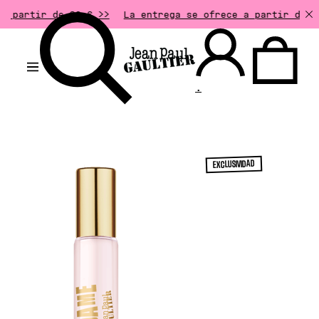
e 90 € >>
La entrega se ofrece a partir de 50€ de comp
.
EXCLUSIVIDAD