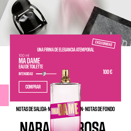
EXCLUSIVIDAD
UNA FIRMA DE ELEGANCIA ATEMPORAL
100 ml
MA DAME
EAU DE TOILETTE
100 €
INTENSIDAD
COMPRAR
NOTAS DE SALIDA-
NOTAS DE CORAZÓN-
NOTAS DE FONDO
NARANJA
.
ROSA
.