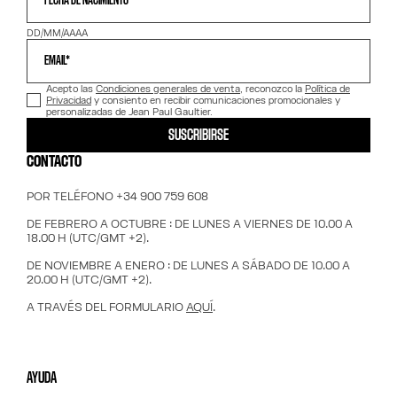
FECHA DE NACIMIENTO*
DD/MM/AAAA
EMAIL*
Acepto las
Condiciones generales de venta
, reconozco la
Política de
Privacidad
y consiento en recibir comunicaciones promocionales y
personalizadas de Jean Paul Gaultier.
SUSCRIBIRSE
CONTACTO
POR TELÉFONO +34 900 759 608
DE FEBRERO A OCTUBRE : DE LUNES A VIERNES DE 10.00 A
18.00 H (UTC/GMT +2).
DE NOVIEMBRE A ENERO : DE LUNES A SÁBADO DE 10.00 A
20.00 H (UTC/GMT +2).
A TRAVÉS DEL FORMULARIO
AQUÍ
.
AYUDA