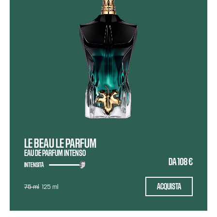
LE BEAU LE PARFUM
EAU DE PARFUM INTENSO
DA
108 €
INTENSITÀ
ACQUISTA
75 ml
125 ml