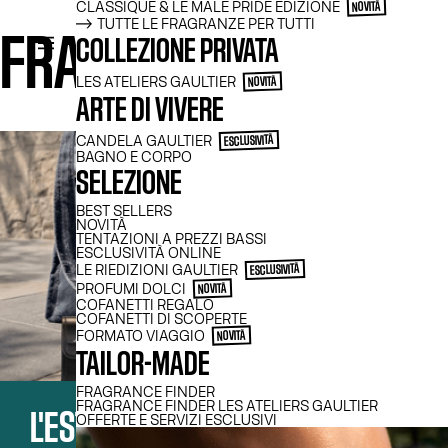
CLASSIQUE & LE MALE PRIDE EDIZIONE
NOVITÀ
TUTTE LE FRAGRANZE PER TUTTI
FRAGRANZE
COLLEZIONE PRIVATA
LES ATELIERS GAULTIER
NOVITÀ
ARTE DI VIVERE
CANDELA GAULTIER
ESCLUSIVITÀ
BAGNO E CORPO
SELEZIONE
BEST SELLERS
NOVITÀ
TENTAZIONI A PREZZI BASSI
ESCLUSIVITÀ ONLINE
LE RIEDIZIONI GAULTIER​
ESCLUSIVITÀ
PROFUMI DOLCI
NOVITÀ
COFANETTI REGALO
COFANETTI DI SCOPERTE
FORMATO VIAGGIO
NOVITÀ
TAILOR-MADE
FRAGRANCE FINDER
FRAGRANCE FINDER LES ATELIERS GAULTIER
L'ESTATE SULLA PELLE
OFFERTE E SERVIZI ESCLUSIVI