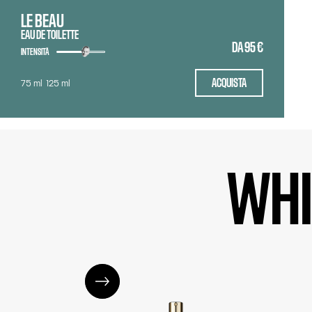
LE BEAU
EAU DE TOILETTE
DA
95 €
INTENSITÀ
ACQUISTA
75 ml
125 ml
WHI