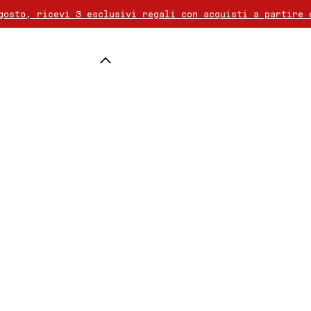
gosto, ricevi 3 esclusivi regali con acquisti a partire 
na è gratuita per ordini superiori a 50€. Il reso è grat
periori a 80€, scegliete un regalo aggiuntivo dalla nost