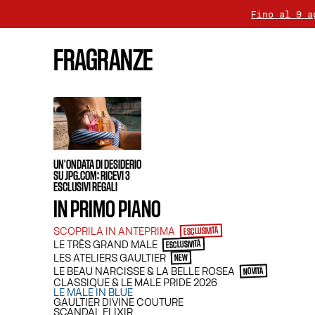
Fino al 9 a
La conseg
FRAGRANZE
Per tutti gli acquisti su
LE
UN'ONDATA DI DESIDERIO
SU JPG.COM: RICEVI 3
ESCLUSIVI REGALI
IN PRIMO PIANO
SCOPRILA IN ANTEPRIMA
ESCLUSIVITÀ
LE TRÈS GRAND MALE
ESCLUSIVITÀ
LES ATELIERS GAULTIER
NEW
LE BEAU NARCISSE & LA BELLE ROSEA
NOVITÀ
CLASSIQUE & LE MALE PRIDE 2026
LE MALE IN BLUE
GAULTIER DIVINE COUTURE
SCANDAL ELIXIR