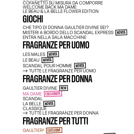
BEA
COFANETTO SU MISURA DA COMPORRE
WELCOME BACK MA DAME
LE BEAU & LA BELLE FLOWER EDITION
GIOCHI
CHE TIPO DI DONNA GAULTIER DIVINE SEI?
MISTERI A BORDO DELLO SCANDAL EXPRESS
NOVITÀ
ENTRA NELLA SALA MACCHINE
FRAGRANZE PER UOMO
LES MALES
NOVITÀ
LE BEAU
NOVITÀ
SCANDAL POUR HOMME
NOVITÀ
TUTTE LE FRAGRANZE PER UOMO
Nel giardino di Jean Paul Gaultier, grand
FRAGRANZE PER DONNA
di gustare tutti i piaceri e di obbedire 
desiderio: soccombervi. Incontrare Il Bel
GAULTIER DIVINE
regno assomiglia al più delizioso dei pec
NEW
aura, le sue linee scolpite, è mai stata 
MA DAME
ESCLUSIVITÀ
splendore? Tra Le Beau Eau de Toilette, L
SCANDAL
e Le Beau Paradise Garden, quale eleggere
LA BELLE
NOVITÀ
a un esotismo rinfrescante, il secondo si
CLASSIQUE
dipendenza nettamente difesa, il terzo sv
TUTTE LE FRAGRANZE PER DONNA
libera e selvaggia. Tutti loro sono irres
FRAGRANZE PER TUTTI
GAULTIER²
EXCLUSIVE
FILTRI