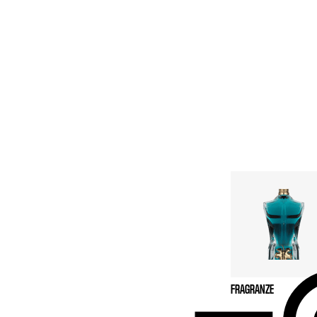
U
e è la tentazione
a un solo
lo in questo
cati. La sua
respirata tale
e Beau Le Parfum
? Il primo invita
 veste di una
ela una natura
istibili.
FRAGRANZE