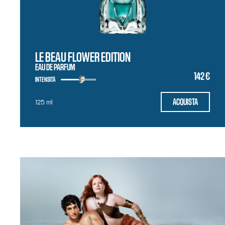
LE BEAU FLOWER EDITION
EAU DE PARFUM
142 €
INTENSITÀ
ACQUISTA
125 ml