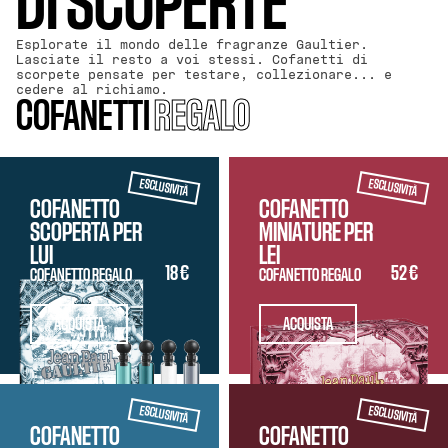
DI SCOPERTE
Esplorate il mondo delle fragranze Gaultier.
Lasciate il resto a voi stessi. Cofanetti di
scorpete pensate per testare, collezionare... e
cedere al richiamo.
COFANETTI
REGALO
ESCLUSIVITÀ
ESCLUSIVITÀ
COFANETTO
COFANETTO
SCOPERTA PER
MINIATURE PER
LUI
LEI
18 €
52 €
COFANETTO REGALO
COFANETTO REGALO
ACQUISTA
ACQUISTA
ESCLUSIVITÀ
ESCLUSIVITÀ
COFANETTO
COFANETTO