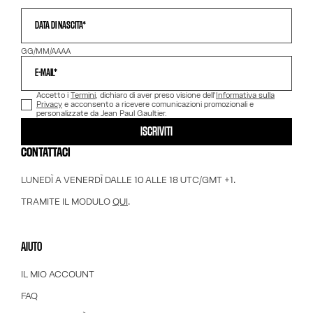
DATA DI NASCITA*
GG/MM/AAAA
E-MAIL*
Accetto i
Termini
, dichiaro di aver preso visione dell'
Informativa sulla
Privacy
e acconsento a ricevere comunicazioni promozionali e
personalizzate da Jean Paul Gaultier.
ISCRIVITI
CONTATTACI
LUNEDÌ A VENERDÌ DALLE 10 ALLE 18 UTC/GMT +1.
TRAMITE IL MODULO
QUI
.
AIUTO
IL MIO ACCOUNT
FAQ