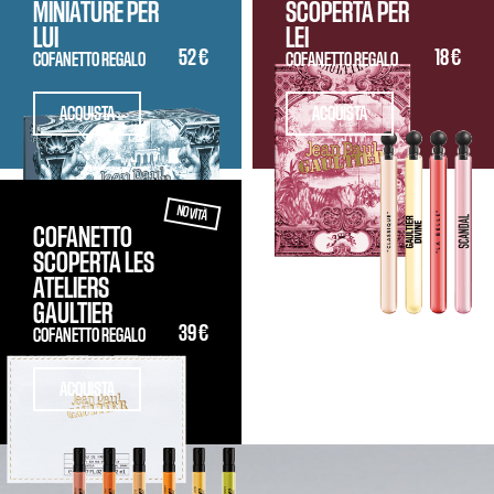
MINIATURE PER
SCOPERTA PER
LUI
LEI
52 €
18 €
COFANETTO REGALO
COFANETTO REGALO
ACQUISTA
ACQUISTA
NOVITÀ
COFANETTO
SCOPERTA LES
ATELIERS
GAULTIER
39 €
COFANETTO REGALO
ACQUISTA