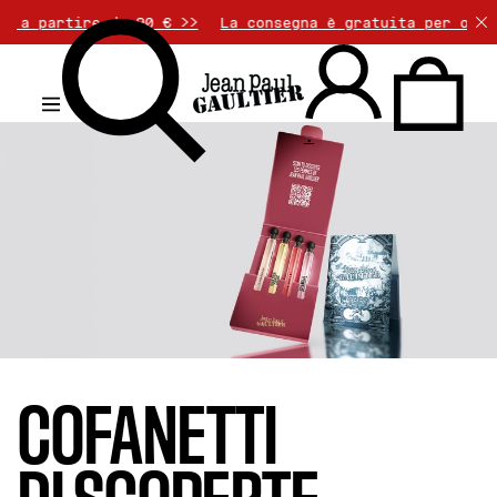
 da 90 € >>
La consegna è gratuita per ordini superiori
.
COFANETTI