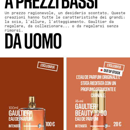
A PREZZI BASSI
Un prezzo ragionevole, un desiderio scontato. Queste
creazioni hanno tutte le caratteristiche dei grandi:
la scia, l'allure, l'atteggiamento. Gaultier da
regalare, da collezionare... o da regalarsi senza
rimorsi.
DA UOMO
ESCLUSIVITÀ
ESCLUSIVITÀ
OUT OF STOCK
L'EAU DE PARFUM ORIGINALE È
STATA RIEDITATA CON UN
PROFUMO SEDUCENTE E
CARNALE.
15 ml
GAULTIER²
100ml
GAULTIER²
BEAUTY TO GO
EAU DE PARFUM
EAU DE PARFUM
100 €
28 €
INTENSITÀ
INTENSITÀ