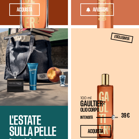
ACQUISTA
AVVISAMI
ESCLUSIVITÀ
100 ml
GAULTIER²
OLIO CORPO
39 €
L'ESTATE
INTENSITÀ
SULLA PELLE
ACQUISTA