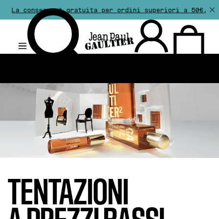
 è gratuita per ordini superiori a 50€. Il reso è gratui
.
TENTAZIONI