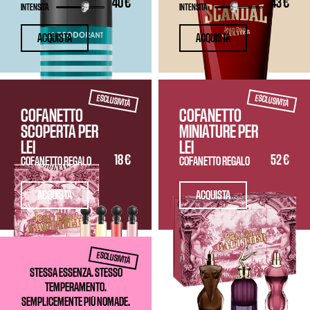
40 €
43 €
INTENSITÀ
INTENSITÀ
ACQUISTA
ACQUISTA
ESCLUSIVITÀ
ESCLUSIVITÀ
COFANETTO
COFANETTO
SCOPERTA PER
MINIATURE PER
LEI
LEI
18 €
52 €
COFANETTO REGALO
COFANETTO REGALO
ACQUISTA
ACQUISTA
ESCLUSIVITÀ
STESSA ESSENZA. STESSO
TEMPERAMENTO.
SEMPLICEMENTE PIÙ NOMADE.