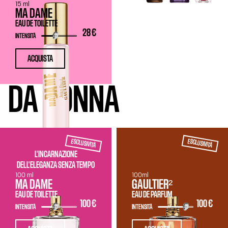
15 ml
MA DAME
EAU DE TOILETTE
28 €
INTENSITÀ
ACQUISTA
DA DONNA
ESCLUSIVITÀ
ESCLUSIVITÀ
L'INCARNAZIONE
DELL'ELEGANZA SENZA TEMPO
100 ml
100ml
MA DAME
GAULTIER²
EAU DE TOILETTE
EAU DE PARFUM
100 €
100 €
INTENSITÀ
INTENSITÀ