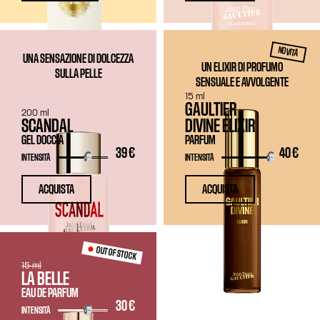
NOVITÀ
UNA SENSAZIONE DI DOLCEZZA
UN ELIXIR DI PROFUMO
SULLA PELLE
SENSUALE E AVVOLGENTE
15 ml
GAULTIER
200 ml
SCANDAL
DIVINE ELIXIR
GEL DOCCIA
PARFUM
39 €
40 €
INTENSITÀ
INTENSITÀ
ACQUISTA
ACQUISTA
OUT OF STOCK
15 ml
LA BELLE
EAU DE PARFUM
30 €
INTENSITÀ