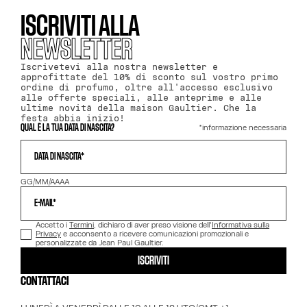
ISCRIVITI ALLA
NEWSLETTER
Iscrivetevi alla nostra newsletter e
approfittate del 10% di sconto sul vostro primo
ordine di profumo, oltre all'accesso esclusivo
alle offerte speciali, alle anteprime e alle
ultime novità della maison Gaultier. Che la
festa abbia inizio!
*informazione necessaria
QUAL È LA TUA DATA DI NASCITA?
DATA DI NASCITA*
GG/MM/AAAA
E-MAIL*
Accetto i
Termini
, dichiaro di aver preso visione dell'
Informativa sulla
Privacy
e acconsento a ricevere comunicazioni promozionali e
personalizzate da Jean Paul Gaultier.
ISCRIVITI
CONTATTACI