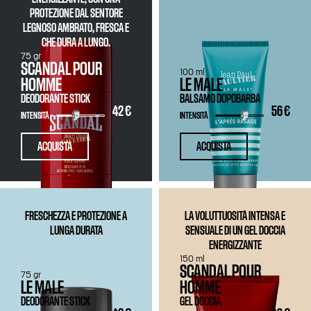
PROTEZIONE DAL SENTORE
LEGNOSO AMBRATO, FRESCA E
CHE DURA A LUNGO.
75 gr
SCANDAL POUR
100 ml
HOMME
LE MALE
DEODORANTE STICK
BALSAMO DOPOBARBA
42 €
56 €
INTENSITÀ
INTENSITÀ
ACQUISTA
ACQUISTA
FRESCHEZZA E PROTEZIONE A
LA VOLUTTUOSITÀ INTENSA E
LUNGA DURATA
SENSUALE DI UN GEL DOCCIA
ENERGIZZANTE
150 ml
SCANDAL POUR
75 gr
LE MALE
HOMME
DEODORANTE STICK
GEL DOCCIA