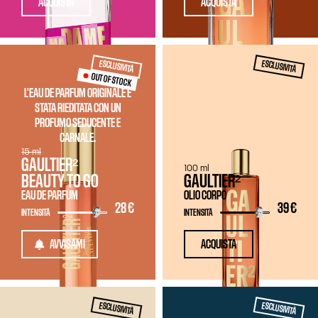
ACQUISTA
ACQUISTA
ESCLUSIVITÀ
ESCLUSIVITÀ
OUT OF STOCK
L'EAU DE PARFUM ORIGINALE È
STATA RIEDITATA CON UN
PROFUMO SEDUCENTE E
CARNALE.
15 ml
GAULTIER²
100 ml
BEAUTY TO GO
GAULTIER²
EAU DE PARFUM
OLIO CORPO
28 €
39 €
INTENSITÀ
INTENSITÀ
AVVISAMI
ACQUISTA
ESCLUSIVITÀ
ESCLUSIVITÀ