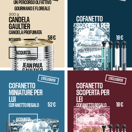
UN PERCORSO OLFATTIVO
GOURMAND E FLOREALE
300 g
COFANETTO
CANDELA
SCOPERTA PER
GAULTIER
LUI
CANDELA PROFUMATA
58 €
18 €
COFANETTO REGALO
INTENSITÀ
ACQUISTA
ACQUISTA
ESCLUSIVITÀ
ESCLUSIVITÀ
COFANETTO
COFANETTO
MINIATURE PER
SCOPERTA PER
LUI
LEI
52 €
18 €
COFANETTO REGALO
COFANETTO REGALO
ACQUISTA
ACQUISTA