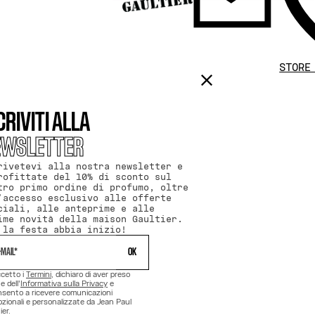
STORE
CRIVITI ALLA
EWSLETTER
rivetevi alla nostra newsletter e
rofittate del 10% di sconto sul
tro primo ordine di profumo, oltre
'accesso esclusivo alle offerte
ciali, alle anteprime e alle
ime novità della maison Gaultier.
 la festa abbia inizio!
 OK 
cetto i
Termini
, dichiaro di aver preso
e dell'
Informativa sulla Privacy
e
sento a ricevere comunicazioni
zionali e personalizzate da Jean Paul
ier.