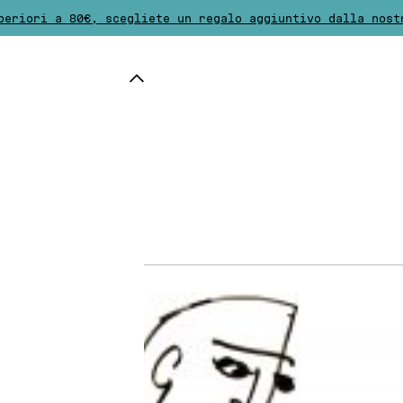
periori a 80€, scegliete un regalo aggiuntivo dalla nost