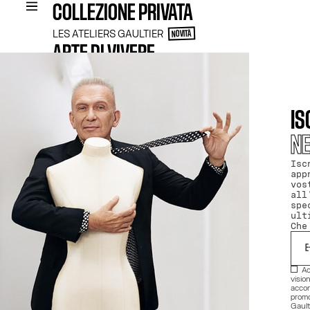
COLLEZIONE PRIVATA
LES ATELIERS GAULTIER
NOVITÀ
ARTE DI VIVERE
CANDELA GAULTIER
ESCLUSIVITÀ
BAGNO E CORPO
SELEZIONE
IS
BEST SELLERS
NOVITÀ
N
TENTAZIONI A PREZZI BASSI
ESCLUSIVITÀ ONLINE
LE RIEDIZIONI GAULTIER​
Isc
ESCLUSIVITÀ
app
PROFUMI DOLCI
NOVITÀ
vos
COFANETTI REGALO
all
COFANETTI DI SCOPERTE
spe
FORMATO VIAGGIO
NOVITÀ
ult
TAILOR-MADE
Che
FRAGRANCE FINDER
FRAGRANCE FINDER LES ATELIERS GAULTIER
OFFERTE E SERVIZI ESCLUSIVI
Ac
vision
accon
promo
Gault