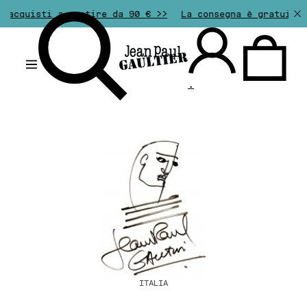
 acquisti a partire da 90 € >>
La consegna è gratuita 
.
ITALIA