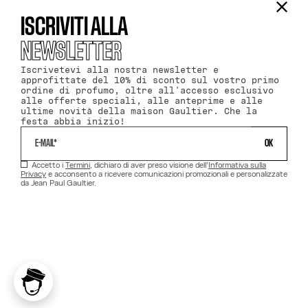
ISCRIVITI ALLA
NEWSLETTER
Iscrivetevi alla nostra newsletter e
approfittate del 10% di sconto sul vostro primo
ordine di profumo, oltre all'accesso esclusivo
alle offerte speciali, alle anteprime e alle
ultime novità della maison Gaultier. Che la
festa abbia inizio!
 OK 
Accetto i
Termini
, dichiaro di aver preso visione dell'
Informativa sulla
Privacy
e acconsento a ricevere comunicazioni promozionali e personalizzate
da Jean Paul Gaultier.