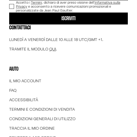
Accetto i
Termini
, dichiaro di aver preso visione dell'
Informativa sulla
Privacy
e acconsento a ricevere comunicazioni promozionali e
personalizzate da Jean Paul Gaultier.
ISCRIVITI
CONTATTACI
LUNEDÌ A VENERDÌ DALLE 10 ALLE 18 UTC/GMT +1.
TRAMITE IL MODULO
QUI
.
AIUTO
IL MIO ACCOUNT
FAQ
ACCESSIBILITÀ
TERMINI E CONDIZIONI DI VENDITA
CONDIZIONI GENERALI DI UTILIZZO
TRACCIA IL MIO ORDINE