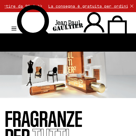
 € >>
La consegna è gratuita per ordini superiori a 50€
.
FRAGRANZE