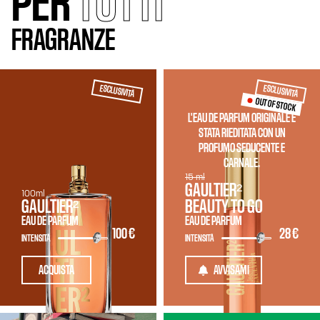
PER
TUTTI
FRAGRANZE
ESCLUSIVITÀ
ESCLUSIVITÀ
OUT OF STOCK
L'EAU DE PARFUM ORIGINALE È
STATA RIEDITATA CON UN
PROFUMO SEDUCENTE E
CARNALE.
15 ml
GAULTIER²
100ml
GAULTIER²
BEAUTY TO GO
EAU DE PARFUM
EAU DE PARFUM
100 €
28 €
INTENSITÀ
INTENSITÀ
ACQUISTA
AVVISAMI