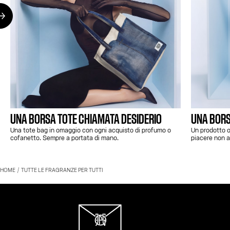
UNA BORSA TOTE CHIAMATA DESIDERIO
UNA BORS
Una tote bag in omaggio con ogni acquisto di profumo o
Un prodotto o
cofanetto. Sempre a portata di mano.
piacere non a
HOME
TUTTE LE FRAGRANZE PER TUTTI