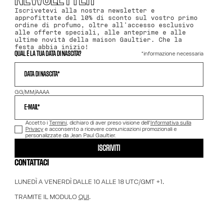
Iscrivetevi alla nostra newsletter e
approfittate del 10% di sconto sul vostro primo
ordine di profumo, oltre all'accesso esclusivo
alle offerte speciali, alle anteprime e alle
ultime novità della maison Gaultier. Che la
festa abbia inizio!
*informazione necessaria
QUAL È LA TUA DATA DI NASCITA?
DATA DI NASCITA*
GG/MM/AAAA
E-MAIL*
Accetto i
Termini
, dichiaro di aver preso visione dell'
Informativa sulla
Privacy
e acconsento a ricevere comunicazioni promozionali e
personalizzate da Jean Paul Gaultier.
ISCRIVITI
CONTATTACI
LUNEDÌ A VENERDÌ DALLE 10 ALLE 18 UTC/GMT +1.
TRAMITE IL MODULO
QUI
.