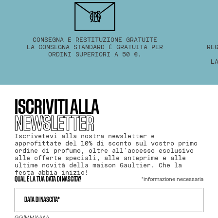
CONSEGNA E RESTITUZIONE GRATUITE
LA CONSEGNA STANDARD È GRATUITA PER
RE
ORDINI SUPERIORI A 50 €.
L
ISCRIVITI ALLA
NEWSLETTER
Iscrivetevi alla nostra newsletter e
approfittate del 10% di sconto sul vostro primo
ordine di profumo, oltre all'accesso esclusivo
alle offerte speciali, alle anteprime e alle
ultime novità della maison Gaultier. Che la
festa abbia inizio!
*informazione necessaria
QUAL È LA TUA DATA DI NASCITA?
DATA DI NASCITA*
GG/MM/AAAA