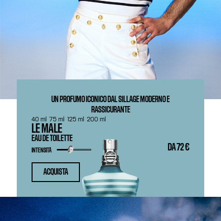
UN PROFUMO ICONICO DAL SILLAGE MODERNO E
RASSICURANTE
40 ml
75 ml
125 ml
200 ml
LE MALE
EAU DE TOILETTE
DA
72 €
INTENSITÀ
ACQUISTA