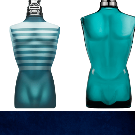
LE MALE
LE MALE
EAU DE TOILETTE
LOZIONE DOPOBARBA
Un profumo rassicurante dal
Una freschezza mentola
sillage moderno
ancora più intensa