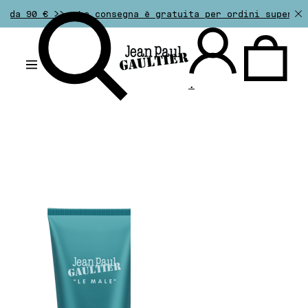
La consegna è gratuita per ordini superiori a 50€. Il
.