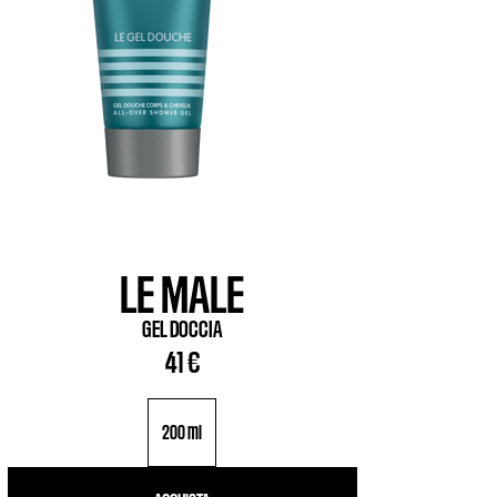
LE MALE
GEL DOCCIA
41 €
200 ml