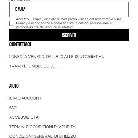
E-MAIL*
Accetto i
Termini
, dichiaro di aver preso visione dell'
Informativa sulla
Privacy
e acconsento a ricevere comunicazioni promozionali e
personalizzate da Jean Paul Gaultier.
ISCRIVITI
CONTATTACI
LUNEDÌ A VENERDÌ DALLE 10 ALLE 18 UTC/GMT +1.
TRAMITE IL MODULO
QUI
.
AIUTO
IL MIO ACCOUNT
FAQ
ACCESSIBILITÀ
TERMINI E CONDIZIONI DI VENDITA
CONDIZIONI GENERALI DI UTILIZZO