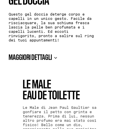
GEL DOCCIA
Questo gel doccia deterge corpo e
capelli in un unico gesto. Facile da
risciacquare, la sua schiuma fresca
lascia la pelle ben profumata e i
capelli lucenti. Ed eccoti
rinvigorito, pronto a salire sul ring
dei tuoi appuntamenti!
MAGGIORI DETTAGLI
LE MALE
EAU DE TOILETTE
Le Male di Jean Paul Gaultier sa
gonfiare il petto con grinta e
tenerezza. Prima di lui, nessun
altro profumo era mai stato così
fisico! Bello come un dio,