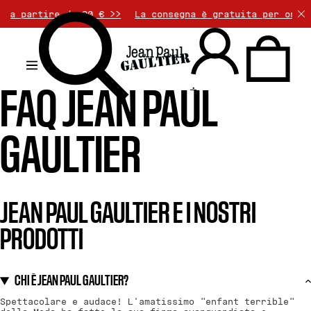
a partire da 90 € >>
La consegna è gratuita per ordini 
.
FAQ JEAN PAUL
GAULTIER
JEAN PAUL GAULTIER E I NOSTRI
PRODOTTI
CHI È JEAN PAUL GAULTIER?
Spettacolare e audace! L'amatissimo "enfant terrible"