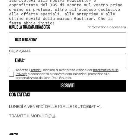
Iscrivetevi alla nostra newsletter e
approfittate del 10% di sconto sul vostro primo
ordine di profumo, oltre all'accesso esclusivo
alle offerte speciali, alle anteprime e alle
ultime novità della maison Gaultier. Che la
festa abbia inizio!
*informazione necessaria
QUAL È LA TUA DATA DI NASCITA?
DATA DI NASCITA*
GG/MM/AAAA
E-MAIL*
Accetto i
Termini
, dichiaro di aver preso visione dell'
Informativa sulla
Privacy
e acconsento a ricevere comunicazioni promozionali e
personalizzate da Jean Paul Gaultier.
ISCRIVITI
CONTATTACI
LUNEDÌ A VENERDÌ DALLE 10 ALLE 18 UTC/GMT +1.
TRAMITE IL MODULO
QUI
.