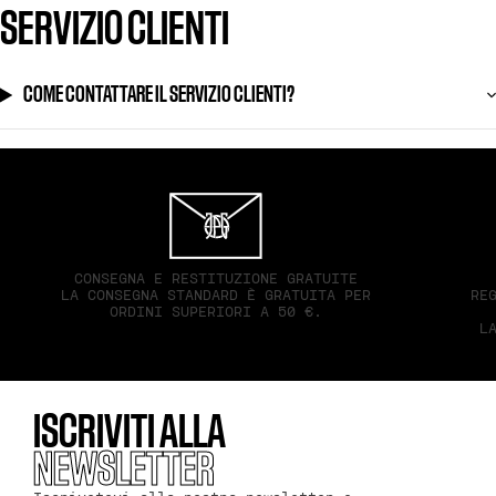
SERVIZIO CLIENTI
COME CONTATTARE IL SERVIZIO CLIENTI?
CONSEGNA E RESTITUZIONE GRATUITE
LA CONSEGNA STANDARD È GRATUITA PER
RE
ORDINI SUPERIORI A 50 €.
L
ISCRIVITI ALLA
NEWSLETTER