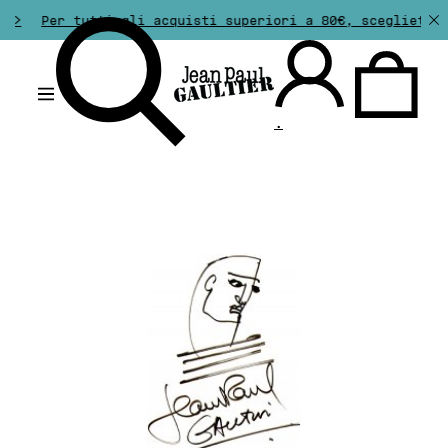
>>
Per tutti gli acquisti superiori a 80€, scegliete un
.