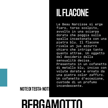
IL FLACONE
Le Beau Narcisse si erge
fiero, torso scolpito,
avvolto in una sciarpa
dorata che poggia sulla
spalla incastonata con una
pietra blu. Il flacone
rivela un jus azzurro
chiaro che intriga tanto
quanto attrae. Un oggetto
del desiderio dalla
sensualità decisa.
Presentato in un cofanetto
di metallo blu, inciso con
volute dorate e ornato da
una pietra color zaffiro.
Un cofanetto d’eccezione,
custode di un profumo
incandescente.
NOTE DI TESTA-
NOTE DI CUORE-
NOTE DI FONDO
BERGAMOTTO
.