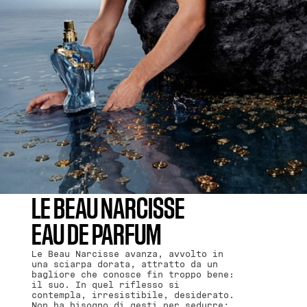
LE BEAU NARCISSE
EAU DE PARFUM
Le Beau Narcisse avanza, avvolto in
una sciarpa dorata, attratto da un
bagliore che conosce fin troppo bene:
il suo. In quel riflesso si
contempla, irresistibile, desiderato.
Non ha bisogno di gesti per sedurre;