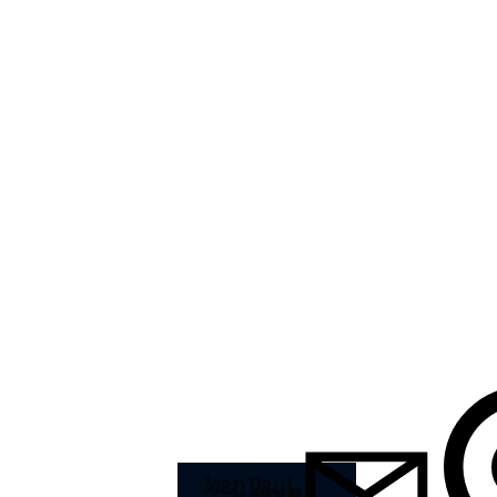
ALE
rdo. Toraci
 fanno perdere la
e Male o Le Beau
ALE
.
i i sensi.