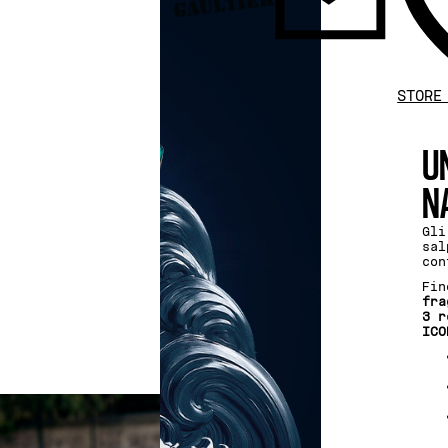
STORE
U
N
Gli
sal
con
Fin
fra
3 r
ICO