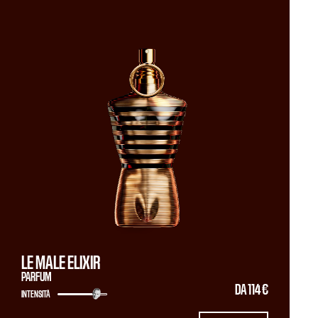
LE MALE ELIXIR
PARFUM
DA
114 €
INTENSITÀ