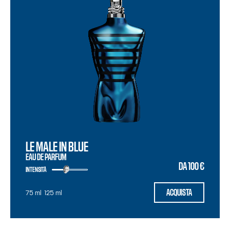
LE MALE IN BLUE
EAU DE PARFUM
DA
100 €
INTENSITÀ
ACQUISTA
75 ml
125 ml