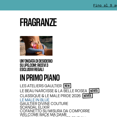
Fino al 9 a
La conseg
FRAGRANZE
Per tutti gli acquisti su
L’EQ
UN'ONDATA DI DESIDERIO
SU JPG.COM: RICEVI 3
ESCLUSIVI REGALI
IN PRIMO PIANO
LES ATELIERS GAULTIER
NEW
LE BEAU NARCISSE & LA BELLE ROSEA
NOVITÀ
CLASSIQUE & LE MALE PRIDE 2026
NOVITÀ
LE MALE IN BLUE
GAULTIER DIVINE COUTURE
SCANDAL ELIXIR
COFANETTO SU MISURA DA COMPORRE
WELCOME BACK MA DAME