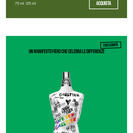
ACQUISTA
75 ml
125 ml
ESCLUSIVITÀ
UN MANIFESTO FIERO CHE CELEBRA LE DIFFERENZE