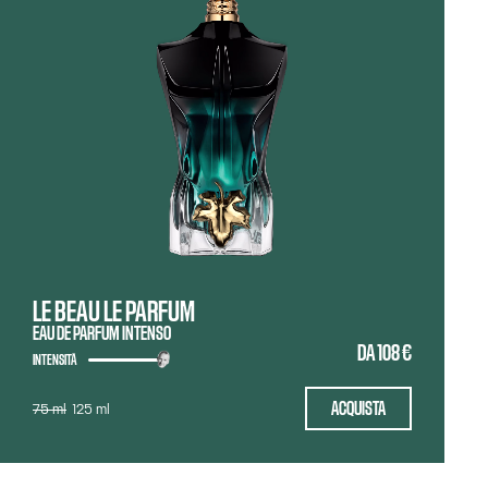
LE BEAU LE PARFUM
EAU DE PARFUM INTENSO
DA
108 €
INTENSITÀ
ACQUISTA
75 ml
125 ml