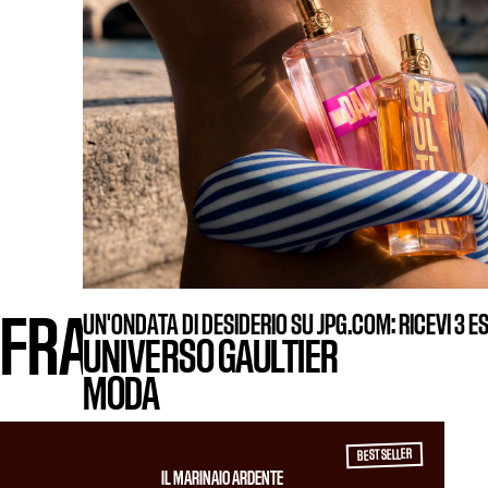
FILTRI
FRAGRANZE
UN'ONDATA DI DESIDERIO SU JPG.COM: RICEVI 3 E
UNIVERSO GAULTIER
MODA
BEST SELLER
IL MARINAIO ARDENTE