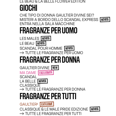
LE M
LE BEAU & LA BELLE FLOWER EDITION
GIOCHI
CHE TIPO DI DONNA GAULTIER DIVINE SEI?
MISTERI A BORDO DELLO SCANDAL EXPRESS
NOVITÀ
ENTRA NELLA SALA MACCHINE
FRAGRANZE PER UOMO
LES MALES
NOVITÀ
LE BEAU
NOVITÀ
SCANDAL POUR HOMME
NOVITÀ
TUTTE LE FRAGRANZE PER UOMO
FRAGRANZE PER DONNA
Sul molo, impossibile distogliere lo sgua
GAULTIER DIVINE
NEW
scolpiti, marinière in risalto: i Le Male
MA DAME
bussola a tutti!
ESCLUSIVITÀ
SCANDAL
Fino al 14 giugno,
scegli una fragranza L
LA BELLE
NOVITÀ
e ricevi 3 regali con il codice ICONICLEM
CLASSIQUE
TUTTE LE FRAGRANZE PER DONNA
Un’offerta esclusiva per risvegliare tutt
FRAGRANZE PER TUTTI
GAULTIER²
EXCLUSIVE
CLASSIQUE & LE MALE PRIDE EDIZIONE
NOVITÀ
TUTTE LE FRAGRANZE PER TUTTI