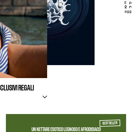
E p
2 r
agg
SCLUSIVI REGALI
BEST SELLER
UN NETTARE ESOTICO LEGNOSO E AFRODISIACO