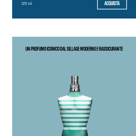
ACQUISTA
125 ml
UN PROFUMO ICONICO DAL SILLAGE MODERNO E RASSICURANTE