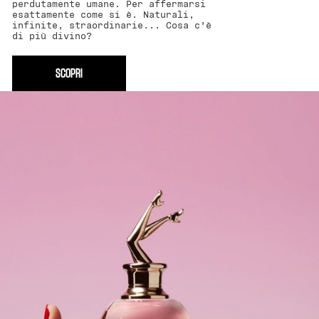
perdutamente umane. Per affermarsi
esattamente come si è. Naturali,
infinite, straordinarie... Cosa c’è
di più divino?
SCOPRI