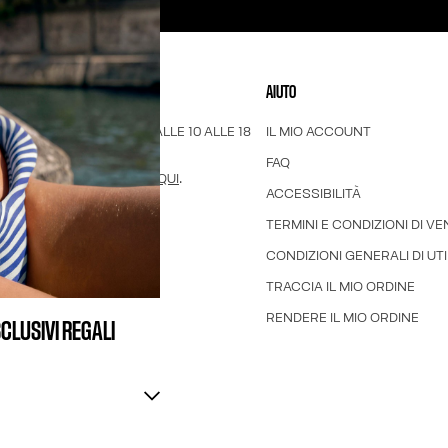
CONTATTACI
AIUTO
LUNEDÌ A VENERDÌ DALLE 10 ALLE 18
IL MIO ACCOUNT
UTC/GMT +1.
FAQ
TRAMITE IL MODULO
QUI
.
ACCESSIBILITÀ
TERMINI E CONDIZIONI DI VE
CONDIZIONI GENERALI DI UTI
TRACCIA IL MIO ORDINE
RENDERE IL MIO ORDINE
SCLUSIVI REGALI