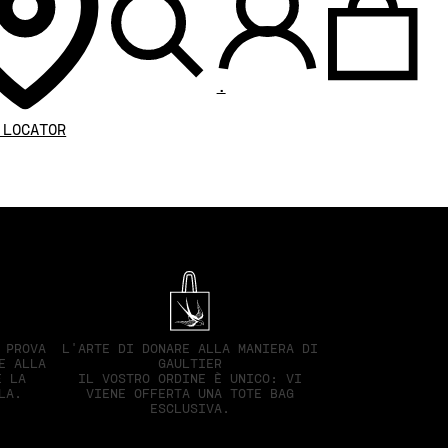
.
 LOCATOR
 PROVA
L'ARTE DI DONARE ALLA MANIERA DI
E ALLA
GAULTIER
E LA
IL VOSTRO ORDINE È UNICO: VI
LA.
VIENE OFFERTA UNA TOTE BAG
ESCLUSIVA.