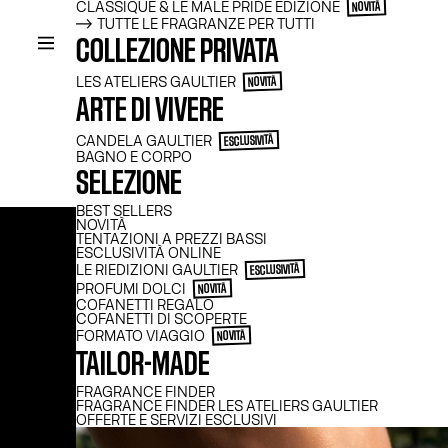
CLASSIQUE & LE MALE PRIDE EDIZIONE
NOVITÀ
TUTTE LE FRAGRANZE PER TUTTI
COLLEZIONE PRIVATA
LES ATELIERS GAULTIER
NOVITÀ
ARTE DI VIVERE
CANDELA GAULTIER
ESCLUSIVITÀ
BAGNO E CORPO
SELEZIONE
BEST SELLERS
NOVITÀ
TENTAZIONI A PREZZI BASSI
ESCLUSIVITÀ ONLINE
LE RIEDIZIONI GAULTIER​
ESCLUSIVITÀ
PROFUMI DOLCI
NOVITÀ
COFANETTI REGALO
COFANETTI DI SCOPERTE
FORMATO VIAGGIO
NOVITÀ
CONSEGNA E RESTITUZIONE GRATUITE
MINIA
TAILOR-MADE
LA CONSEGNA STANDARD È GRATUITA
RE
PER ORDINI SUPERIORI A 50 €.
FRAGRANCE FINDER
LA
FRAGRANCE FINDER LES ATELIERS GAULTIER
OFFERTE E SERVIZI ESCLUSIVI