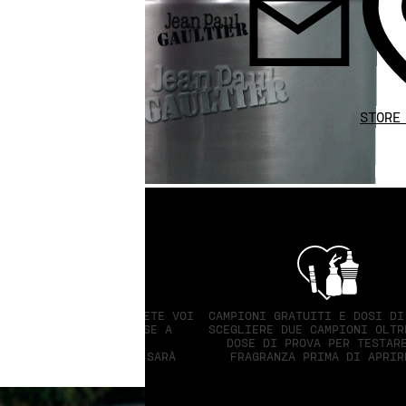
STORE
TURE O REGALI: DECIDETE VOI
CAMPIONI GRATUITI E DOSI DI
GALI DIVERSI OGNI MESE A
SCEGLIERE DUE CAMPIONI OLTR
PARTIRE DA 80 €.
DOSE DI PROVA PER TESTAR
 PARTE PIÙ DIFFICILE SARÀ
FRAGRANZA PRIMA DI APRIR
SCEGLIERE!