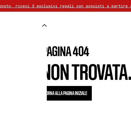
gosto, ricevi 3 esclusivi regali con acquisti a partire 
na è gratuita per ordini superiori a 50€. Il reso è grat
periori a 80€, scegliete un regalo aggiuntivo dalla nost
PAGINA 404
AGINA NON TROVATA.
TORNA ALLA PAGINA INIZIALE