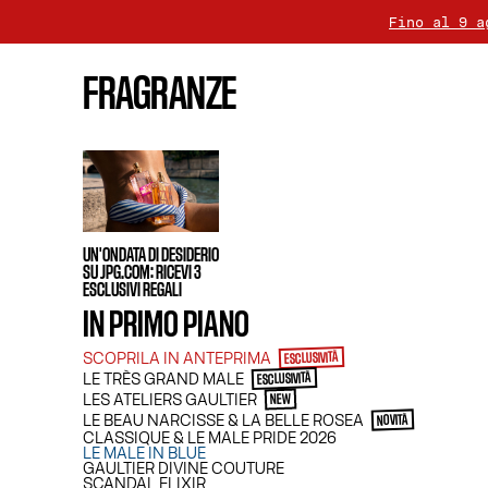
Fino al 9 a
La conseg
FRAGRANZE
Per tutti gli acquisti su
P
UN'ONDATA DI DESIDERIO
SU JPG.COM: RICEVI 3
ESCLUSIVI REGALI
IN PRIMO PIANO
SCOPRILA IN ANTEPRIMA
ESCLUSIVITÀ
LE TRÈS GRAND MALE
ESCLUSIVITÀ
LES ATELIERS GAULTIER
NEW
LE BEAU NARCISSE & LA BELLE ROSEA
NOVITÀ
CLASSIQUE & LE MALE PRIDE 2026
LE MALE IN BLUE
GAULTIER DIVINE COUTURE
SCANDAL ELIXIR