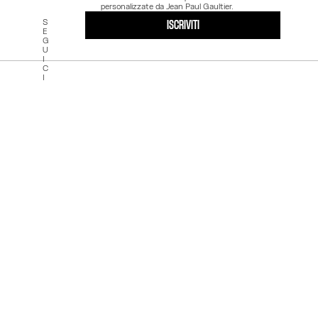
personalizzate da Jean Paul Gaultier.
S
ISCRIVITI
E
G
U
I
C
I