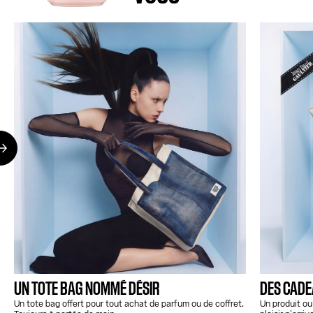
UN TOTE BAG NOMMÉ DÉSIR
DES CADEA
Un tote bag offert pour tout achat de parfum ou de coffret.
Un produit ou