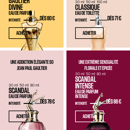
GAULTIER
30 ml
50 ml
100 ml
DIVINE
CLASSIQUE
EAU DE PARFUM
EAU DE TOILETTE
DÈS
80 €
DÈS
71 €
INTENSITÉ
INTENSITÉ
ACHETER
ACHETER
UNE ADDICTION ÉLÉGANTE SO
UNE EXTRÊME SENSUALITÉ
JEAN PAUL GAULTIER
FLORALE ET ÉPICÉE
30 ml
50 ml
80 ml
SCANDAL
INTENSE
30 ml
50 ml
80 ml
SCANDAL
EAU DE PARFUM
EAU DE PARFUM
INTENSE
DÈS
78 €
DÈS
86 €
INTENSITÉ
INTENSITÉ
ACHETER
ACHETER