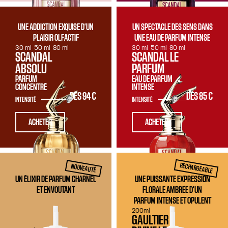
UNE ADDICTION EXQUISE D'UN
UN SPECTACLE DES SENS DANS
PLAISIR OLFACTIF
UNE EAU DE PARFUM INTENSE
30 ml
50 ml
80 ml
30 ml
50 ml
80 ml
SCANDAL
SCANDAL LE
ABSOLU
PARFUM
PARFUM
EAU DE PARFUM
CONCENTRÉ
INTENSE
DÈS
94 €
DÈS
85 €
INTENSITÉ
INTENSITÉ
ACHETER
ACHETER
RECHARGEABLE
NOUVEAUTÉ
UN ÉLIXIR DE PARFUM CHARNEL
UNE PUISSANTE EXPRESSION
ET ENVOÛTANT
FLORALE AMBRÉE D'UN
PARFUM INTENSE ET OPULENT
200ml
GAULTIER