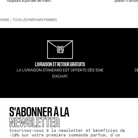
Toujours à portée de main.
plaisir n'arriv
HOME
TOUS LES PARFUMS FEMMES
LIVRAISON ET RETOUR GRATUITS
LA LIVRAISON STANDARD EST OFFERTE DÈS 50€
D
D’ACHAT.
S'ABONNER À LA
NEWSLETTER
Inscrivez-vous à la newsletter et bénéficiez de
-10% sur votre première commande parfum, d'un