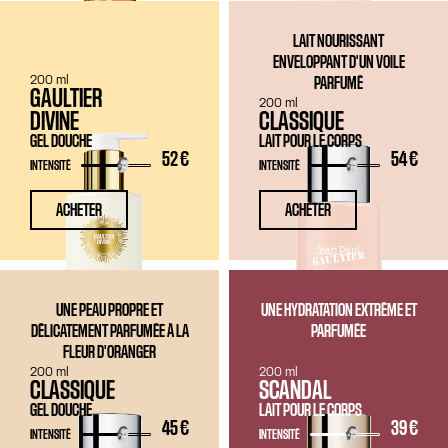
LAIT NOURISSANT
ENVELOPPANT D'UN VOILE
200 ml
PARFUMÉ
GAULTIER
200 ml
DIVINE
CLASSIQUE
GEL DOUCHE
LAIT POUR LE CORPS
52 €
54 €
INTENSITÉ
INTENSITÉ
ACHETER
ACHETER
UNE PEAU PROPRE ET
UNE HYDRATATION EXTRÊME ET
DÉLICATEMENT PARFUMÉE À LA
PARFUMÉE
FLEUR D'ORANGER
200 ml
200 ml
CLASSIQUE
SCANDAL
GEL DOUCHE
LAIT POUR LE CORPS
45 €
39 €
INTENSITÉ
INTENSITÉ