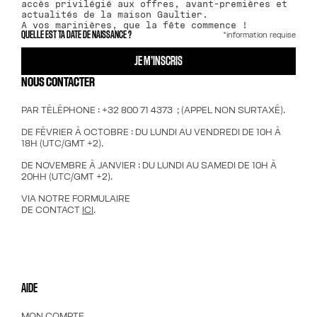
accès privilégié aux offres, avant-premières et
actualités de la maison Gaultier.
A vos marinières, que la fête commence !
*information requise
QUELLE EST TA DATE DE NAISSANCE ?
JE M’INSCRIS
NOUS CONTACTER
PAR TÉLÉPHONE : +32 800 71 4373 ; (APPEL NON SURTAXÉ).
DE FÉVRIER À OCTOBRE : DU LUNDI AU VENDREDI DE 10H À
18H (UTC/GMT +2).
DE NOVEMBRE À JANVIER : DU LUNDI AU SAMEDI DE 10H À
20HH (UTC/GMT +2).
VIA NOTRE FORMULAIRE
DE CONTACT
ICI
.
AIDE
MON COMPTE