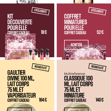
EXCLUSIVITÉ
EXCLUSIVITÉ
KIT
COFFRET
DÉCOUVERTE
MINIATURES
POUR ELLE
POUR ELLE
18 €
52 €
COFFRET CADEAU
COFFRET CADEAU
ACHETER
ACHETER
NOUVEAUTÉ
NOUVEAUTÉ
GAULTIER
Multireference
DIVINE 100 ML,
CLASSIQUE 100
LAIT CORPS
ML, LAIT CORPS
75 ML
ET
75 ML
ET
VAPORISATEUR
MINIATURE
164 €
140 €
COFFRET CADEAU
COFFRET CADEAU