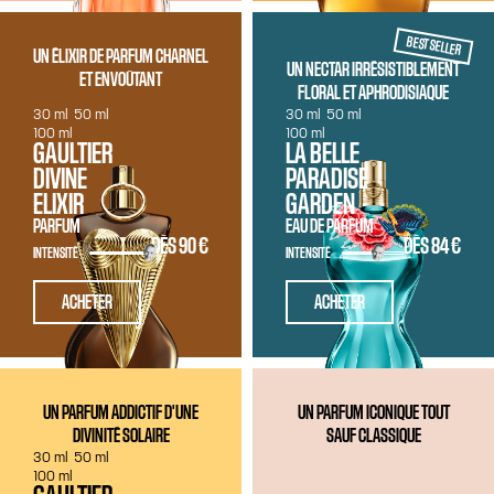
BEST SELLER
UN ÉLIXIR DE PARFUM CHARNEL
UN NECTAR IRRÉSISTIBLEMENT
ET ENVOÛTANT
FLORAL ET APHRODISIAQUE
30 ml
50 ml
30 ml
50 ml
100 ml
100 ml
GAULTIER
LA BELLE
DIVINE
PARADISE
ELIXIR
GARDEN
PARFUM
EAU DE PARFUM
DÈS
90 €
DÈS
84 €
INTENSITÉ
INTENSITÉ
ACHETER
ACHETER
UN PARFUM ADDICTIF D'UNE
UN PARFUM ICONIQUE TOUT
DIVINITÉ SOLAIRE
SAUF CLASSIQUE
30 ml
50 ml
100 ml