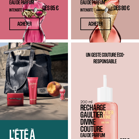
EAU DE PARFUM
EAU DE PARFUM
DÈS
85 €
DÈS
80 €
INTENSITÉ
INTENSITÉ
ACHETER
ACHETER
UN GESTE COUTURE ÉCO-
RESPONSABLE
200 ml
RECHARGE
GAULTIER
DIVINE
COUTURE
L’ÉTÉ À
EAU DE PARFUM