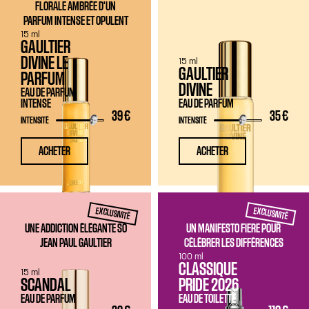
FLORALE AMBRÉE D'UN
PARFUM INTENSE ET OPULENT
15 ml
GAULTIER
DIVINE LE
15 ml
GAULTIER
PARFUM
DIVINE
EAU DE PARFUM
INTENSE
EAU DE PARFUM
39 €
35 €
INTENSITÉ
INTENSITÉ
ACHETER
ACHETER
EXCLUSIVITÉ
EXCLUSIVITÉ
UNE ADDICTION ÉLÉGANTE SO
UN MANIFESTO FIERE POUR
JEAN PAUL GAULTIER
CÉLÉBRER LES DIFFÉRENCES
100 ml
CLASSIQUE
15 ml
SCANDAL
PRIDE 2026
EAU DE PARFUM
EAU DE TOILETTE