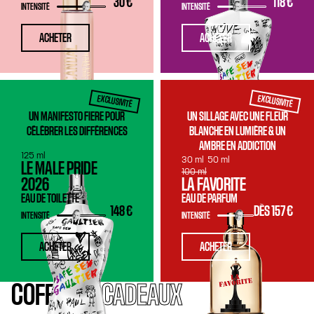
30 €
118 €
INTENSITÉ
INTENSITÉ
ACHETER
ACHETER
EXCLUSIVITÉ
EXCLUSIVITÉ
UN MANIFESTO FIERE POUR
UN SILLAGE AVEC UNE FLEUR
CÉLÉBRER LES DIFFÉRENCES
BLANCHE EN LUMIÈRE & UN
AMBRE EN ADDICTION
125 ml
30 ml
50 ml
LE MALE PRIDE
100 ml
2026
LA FAVORITE
EAU DE TOILETTE
EAU DE PARFUM
148 €
DÈS
157 €
INTENSITÉ
INTENSITÉ
ACHETER
ACHETER
COFFRETS
CADEAUX