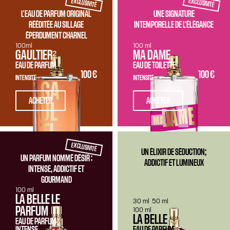
EXCLUSIVITÉ
EXCLUSIVITÉ
L'EAU DE PARFUM ORIGINAL
UNE SIGNATURE
RÉÉDITÉE AU SILLAGE
INTEMPORELLE DE L'ÉLÉGANCE
ÉPERDUMENT CHARNEL
100ml
100 ml
GAULTIER²
MA DAME
EAU DE PARFUM
EAU DE TOILETTE
100 €
100 €
INTENSITÉ
INTENSITÉ
ACHETER
ACHETER
EXCLUSIVITÉ
UN ÉLIXIR DE SÉDUCTION;
UN PARFUM NOMMÉ DÉSIR :
ADDICTIF ET LUMINEUX
INTENSE, ADDICTIF ET
GOURMAND
100 ml
LA BELLE LE
30 ml
50 ml
PARFUM
100 ml
LA BELLE
EAU DE PARFUM
INTENSE
EAU DE PARFUM