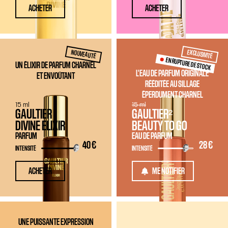
ACHETER
ACHETER
EXCLUSIVITÉ
NOUVEAUTÉ
EN RUPTURE DE STOCK
UN ÉLIXIR DE PARFUM CHARNEL
L'EAU DE PARFUM ORIGINALE
ET ENVOÛTANT
RÉÉDITÉE AU SILLAGE
ÉPERDUMENT CHARNEL
15 ml
15 ml
GAULTIER
GAULTIER²
DIVINE ELIXIR
BEAUTY TO GO
PARFUM
EAU DE PARFUM
40 €
28 €
INTENSITÉ
INTENSITÉ
ACHETER
ME NOTIFIER
UNE PUISSANTE EXPRESSION