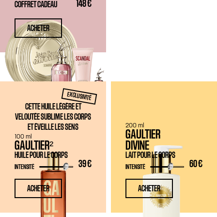
148 €
COFFRET CADEAU
ACHETER
BAIN
& CORPS
EXCLUSIVITÉ
CETTE HUILE LÉGÈRE ET
VELOUTÉE SUBLIME LES CORPS
200 ml
ET ÉVEILLE LES SENS
GAULTIER
100 ml
GAULTIER²
DIVINE
HUILE POUR LE CORPS
LAIT POUR LE CORPS
39 €
60 €
INTENSITÉ
INTENSITÉ
ACHETER
ACHETER