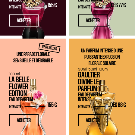
155 €
DÈS
77 €
INTENSITÉ
INTENSITÉ
ACHETER
ACHETER
BEST SELLER
UN PARFUM INTENSE D'UNE
UNE PARADE FLORALE
PUISSANTE EXPLOSION
SENSUELLE ET DÉSIRABLE
FLORALE SOLAIRE
30ml
50ml
100ml
GAULTIER
100 ml
LA BELLE
DIVINE LE
FLOWER
PARFUM
EDITION
EAU DE PARFUM
EAU DE PARFUM
INTENSE
155 €
DÈS
88 €
INTENSITÉ
INTENSITÉ
ACHETER
ACHETER