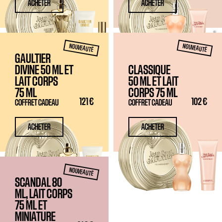
ACHETER
ACHETER
NOUVEAUTÉ
NOUVEAUTÉ
GAULTIER
DIVINE
50 ML
ET
CLASSIQUE
LAIT CORPS
50 ML
ET LAIT
75 ML
CORPS
75 ML
121 €
102 €
COFFRET CADEAU
COFFRET CADEAU
ACHETER
ACHETER
NOUVEAUTÉ
SCANDAL 80
ML, LAIT CORPS
75 ML
ET
MINIATURE