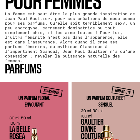
POUR FEMMES
La femme est peut-être la plus grande inspiration de
Jean Paul Gaultier, pour ses créations de mode comme
pour ses parfums. Qu’elle soit terriblement sexy, un
peu androgyne, carrément dominatrice ou tout
simplement chic, il les aime toutes ! Pour lui,
l’ultra féminité n’est pas dans l’apparence, elle
est dans l’assurance. Alors quand il crée ses
parfums féminins, du mythique Classique à
l’impertinent Scandal, Jean Paul Gaultier n’a qu’une
obsession : révéler la puissance naturelle des
femmes.
PARFUMS
NOUVEAUTÉ
NOUVEAUTÉ
UN PARFUM FLORAL
UN PARFUM COUTURE ET
ENVOUTANT
SENSUEL
30 ml
50 ml
100 ml
30 ml
50 ml
GAULTIER
100 ml
LA BELLE
DIVINE
ROSEA
COUTURE