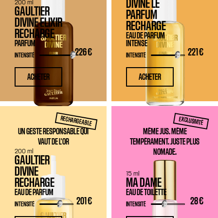
DIVINE LE
200 ml
GAULTIER
PARFUM
DIVINE ELIXIR
RECHARGE
RECHARGE
EAU DE PARFUM
PARFUM
INTENSE
226 €
221 €
INTENSITÉ
INTENSITÉ
ACHETER
ACHETER
RECHARGEABLE
EXCLUSIVITÉ
UN GESTE RESPONSABLE QUI
MÊME JUS. MÊME
VAUT DE L'OR
TEMPÉRAMENT. JUSTE PLUS
200 ml
NOMADE.
GAULTIER
DIVINE
15 ml
RECHARGE
MA DAME
EAU DE PARFUM
EAU DE TOILETTE
201 €
28 €
INTENSITÉ
INTENSITÉ