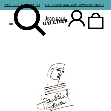
s dès 90€ d'achat >>
La livraison est offerte dès 50€ 
.