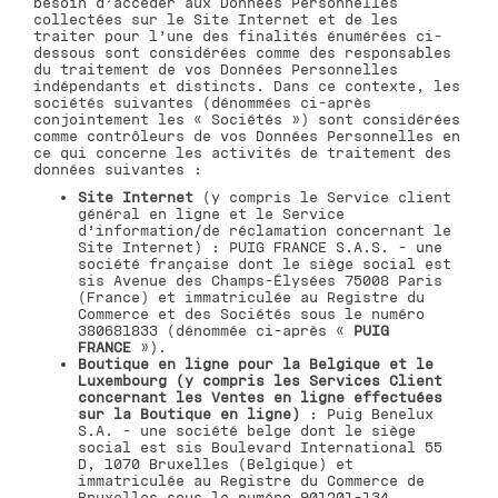
besoin d’accéder aux Données Personnelles
collectées sur le Site Internet et de les
traiter pour l’une des finalités énumérées ci-
dessous sont considérées comme des responsables
du traitement de vos Données Personnelles
indépendants et distincts. Dans ce contexte, les
sociétés suivantes (dénommées ci-après
conjointement les « Sociétés ») sont considérées
comme contrôleurs de vos Données Personnelles en
ce qui concerne les activités de traitement des
données suivantes :
Site Internet
(y compris le Service client
général en ligne et le Service
d’information/de réclamation concernant le
Site Internet) : PUIG FRANCE S.A.S. - une
société française dont le siège social est
sis Avenue des Champs-Élysées 75008 Paris
(France) et immatriculée au Registre du
Commerce et des Sociétés sous le numéro
380681833 (dénommée ci-après «
PUIG
FRANCE
»).
Boutique en ligne pour la Belgique et le
Luxembourg (y compris les Services Client
concernant les Ventes en ligne effectuées
sur la Boutique en ligne)
: Puig Benelux
S.A. - une société belge dont le siège
social est sis Boulevard International 55
D, 1070 Bruxelles (Belgique) et
immatriculée au Registre du Commerce de
Bruxelles sous le numéro 901201-134