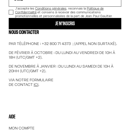
J’accepte les
Conditions générales
, reconnais la
Politique de
Confidentialité
et consens à recevoir des communications
promotionnelles et personnalisées de la part de Jean Paul Gaultier.
JE M’INSCRIS
NOUS CONTACTER
PAR TÉLÉPHONE : +32 800 71 4373 ; (APPEL NON SURTAXÉ).
DE FÉVRIER À OCTOBRE : DU LUNDI AU VENDREDI DE 10H À
18H (UTC/GMT +2).
DE NOVEMBRE À JANVIER : DU LUNDI AU SAMEDI DE 10H À
20HH (UTC/GMT +2).
VIA NOTRE FORMULAIRE
DE CONTACT
ICI
.
AIDE
MON COMPTE