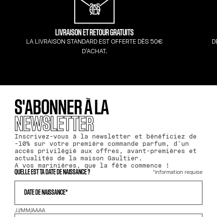
LIVRAISON ET RETOUR GRATUITS
LA LIVRAISON STANDARD EST OFFERTE DÈS 50€
D
D’ACHAT.
S'ABONNER À LA
NEWSLETTER
Inscrivez-vous à la newsletter et bénéficiez de
-10% sur votre première commande parfum, d'un
accès privilégié aux offres, avant-premières et
actualités de la maison Gaultier.
A vos marinières, que la fête commence !
*information requise
QUELLE EST TA DATE DE NAISSANCE ?
DATE DE NAISSANCE*
JJ/MM/AAAA