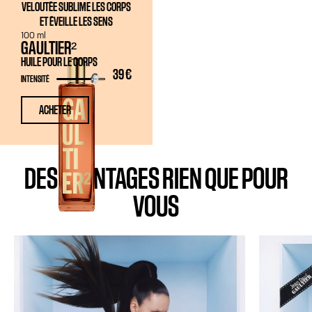
VELOUTÉE SUBLIME LES CORPS
ET ÉVEILLE LES SENS
100 ml
GAULTIER²
HUILE POUR LE CORPS
39 €
INTENSITÉ
ACHETER
DES AVANTAGES RIEN QUE POUR
VOUS