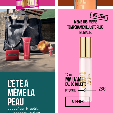
EXCLUSIVITÉ
MÊME JUS. MÊME
TEMPÉRAMENT. JUSTE PLUS
NOMADE.
15 ml
MA DAME
L’ÉTÉ À
EAU DE TOILETTE
28 €
MÊME LA
INTENSITÉ
PEAU
ACHETER
Jusqu'au 9 août,
choisissez votre