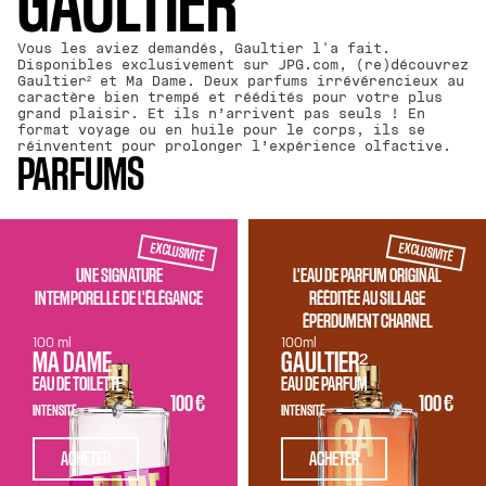
GAULTIER​
Vous les aviez demandés, Gaultier l'a fait.
Disponibles exclusivement sur JPG.com, (re)découvrez
Gaultier² et Ma Dame. Deux parfums irrévérencieux au
caractère bien trempé et réédités pour votre plus
grand plaisir. Et ils n’arrivent pas seuls ! En
format voyage ou en huile pour le corps, ils se
réinventent pour prolonger l’expérience olfactive.
PARFUMS
EXCLUSIVITÉ
EXCLUSIVITÉ
UNE SIGNATURE
L'EAU DE PARFUM ORIGINAL
INTEMPORELLE DE L'ÉLÉGANCE
RÉÉDITÉE AU SILLAGE
ÉPERDUMENT CHARNEL
100 ml
100ml
MA DAME
GAULTIER²
EAU DE TOILETTE
EAU DE PARFUM
100 €
100 €
INTENSITÉ
INTENSITÉ
ACHETER
ACHETER