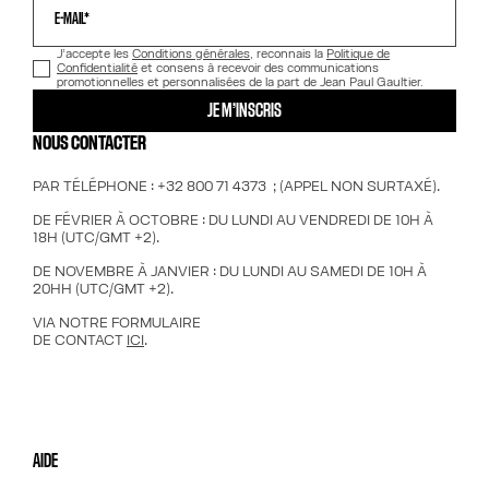
E-MAIL*
J’accepte les
Conditions générales
, reconnais la
Politique de
Confidentialité
et consens à recevoir des communications
promotionnelles et personnalisées de la part de Jean Paul Gaultier.
JE M’INSCRIS
NOUS CONTACTER
PAR TÉLÉPHONE : +32 800 71 4373 ; (APPEL NON SURTAXÉ).
DE FÉVRIER À OCTOBRE : DU LUNDI AU VENDREDI DE 10H À
18H (UTC/GMT +2).
DE NOVEMBRE À JANVIER : DU LUNDI AU SAMEDI DE 10H À
20HH (UTC/GMT +2).
VIA NOTRE FORMULAIRE
DE CONTACT
ICI
.
AIDE