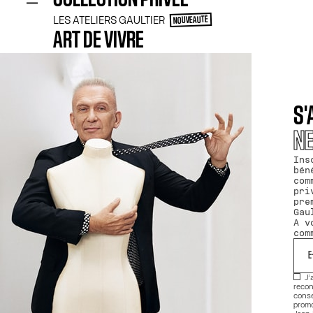
LES ATELIERS GAULTIER
NOUVEAUTÉ
ART DE VIVRE
BOUGIE GAULTIER
EXCLUSIVITÉ
BAIN & CORPS
EXPLORER
MEILLEURES VENTES
S'
NOUVEAUTÉS
TENTATIONS À PETIT PRIX
N
EXCLUSIVITÉS EN LIGNE
LES RÉÉDITIONS GAULTIER
EXCLUSIVITÉ
Ins
PARFUMS GOURMANDS
NOUVEAUTÉ
bén
COFFRETS CADEAUX
com
COFFRETS DÉCOUVERTE
pri
FORMATS VOYAGE
NOUVEAUTÉ
pre
SUR MESURE
Gau
A v
com
TROUVER MON PARFUM
TROUVER MON PARFUM LES ATELIERS GAULTIER
MES AVANTAGES
J’
recon
conse
promo