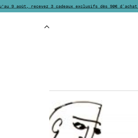
u’au 9 août, recevez 3 cadeaux exclusifs dès 90€ d'achat
ison est offerte dès 50€ d'achat. Les retours sont gratu
 80€, choisissez un cadeau supplémentaire parmi la sélec