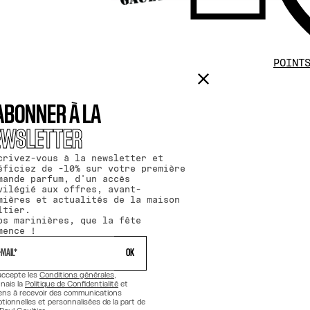
POINT
ABONNER À LA
EWSLETTER
crivez-vous à la newsletter et
éficiez de -10% sur votre première
mande parfum, d'un accès
vilégié aux offres, avant-
mières et actualités de la maison
ltier.
os marinières, que la fête
mence !
 OK 
accepte les
Conditions générales
,
nais la
Politique de Confidentialité
et
ns à recevoir des communications
tionnelles et personnalisées de la part de