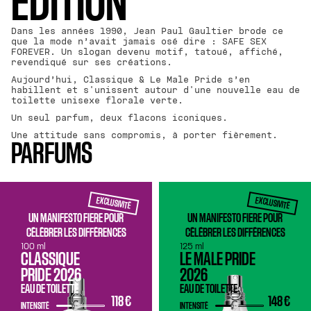
EDITION
Dans les années 1990, Jean Paul Gaultier brode ce
que la mode n’avait jamais osé dire : SAFE SEX
FOREVER. Un slogan devenu motif, tatoué, affiché,
revendiqué sur ses créations.
Aujourd’hui, Classique & Le Male Pride s’en
habillent et s'unissent autour d'une nouvelle eau de
toilette unisexe florale verte.
Un seul parfum, deux flacons iconiques.
Une attitude sans compromis, à porter fièrement.
PARFUMS
EXCLUSIVITÉ
EXCLUSIVITÉ
UN MANIFESTO FIERE POUR
UN MANIFESTO FIERE POUR
CÉLÉBRER LES DIFFÉRENCES
CÉLÉBRER LES DIFFÉRENCES
100 ml
125 ml
CLASSIQUE
LE MALE PRIDE
PRIDE 2026
2026
EAU DE TOILETTE
EAU DE TOILETTE
118 €
148 €
INTENSITÉ
INTENSITÉ