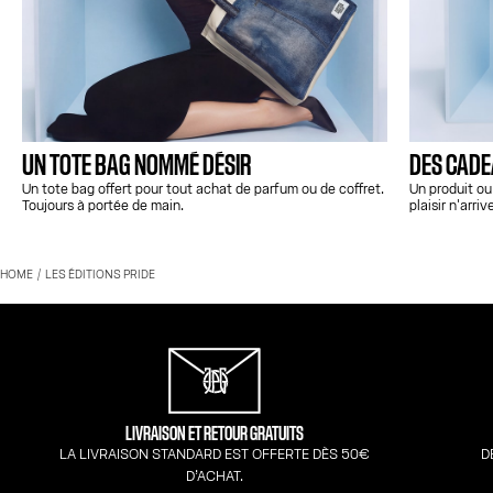
UN TOTE BAG NOMMÉ DÉSIR
DES CADEA
Un tote bag offert pour tout achat de parfum ou de coffret.
Un produit ou
Toujours à portée de main.
plaisir n'arriv
HOME
LES ÉDITIONS PRIDE
LIVRAISON ET RETOUR GRATUITS
LA LIVRAISON STANDARD EST OFFERTE DÈS 50€
D
D’ACHAT.