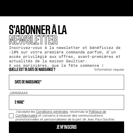
S'ABONNER À LA
NEWSLETTER
Inscrivez-vous à la newsletter et bénéficiez de
-10% sur votre première commande parfum, d'un
accès privilégié aux offres, avant-premières et
actualités de la maison Gaultier.
A vos marinières, que la fête commence !
*information requise
QUELLE EST TA DATE DE NAISSANCE ?
DATE DE NAISSANCE*
JJ/MM/AAAA
E-MAIL*
J’accepte les
Conditions générales
, reconnais la
Politique de
Confidentialité
et consens à recevoir des communications
promotionnelles et personnalisées de la part de Jean Paul Gaultier.
JE M’INSCRIS