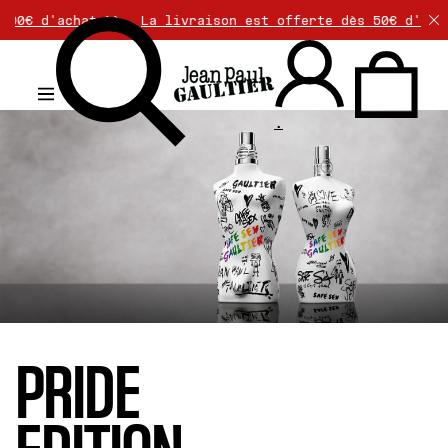
hat >>
La livraison est offerte dès 50€ d'achat. Les r
.
PRIDE