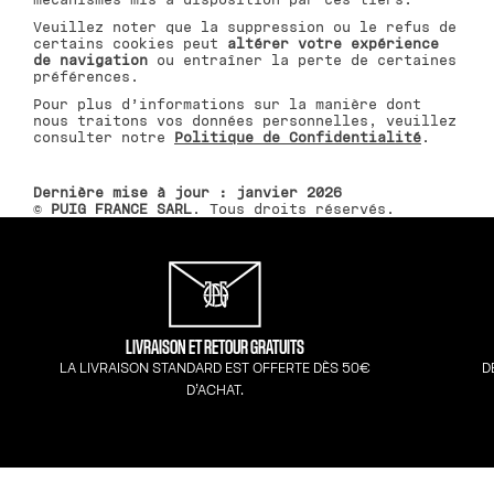
Veuillez noter que la suppression ou le refus de
certains cookies peut
altérer votre expérience
de navigation
ou entraîner la perte de certaines
préférences.
Pour plus d’informations sur la manière dont
nous traitons vos données personnelles, veuillez
consulter notre
Politique de Confidentialité
.
Dernière mise à jour : janvier 2026
©
PUIG FRANCE SARL
. Tous droits réservés.
LIVRAISON ET RETOUR GRATUITS
LA LIVRAISON STANDARD EST OFFERTE DÈS 50€
D
D’ACHAT.