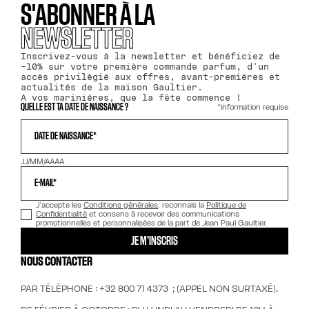
S'ABONNER À LA
NEWSLETTER
Inscrivez-vous à la newsletter et bénéficiez de
-10% sur votre première commande parfum, d'un
accès privilégié aux offres, avant-premières et
actualités de la maison Gaultier.
A vos marinières, que la fête commence !
*information requise
QUELLE EST TA DATE DE NAISSANCE ?
DATE DE NAISSANCE*
JJ/MM/AAAA
E-MAIL*
J’accepte les
Conditions générales
, reconnais la
Politique de
Confidentialité
et consens à recevoir des communications
promotionnelles et personnalisées de la part de Jean Paul Gaultier.
JE M’INSCRIS
NOUS CONTACTER
PAR TÉLÉPHONE : +32 800 71 4373 ; (APPEL NON SURTAXÉ).