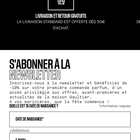
LIVRAISON ET RETOUR GRATUITS
LA LIVRAISON STANDARD EST OFFERTE DÈS 50€
D
D’ACHAT.
S'ABONNER À LA
NEWSLETTER
Inscrivez-vous à la newsletter et bénéficiez de
-10% sur votre première commande parfum, d'un
accès privilégié aux offres, avant-premières et
actualités de la maison Gaultier.
A vos marinières, que la fête commence !
*information requise
QUELLE EST TA DATE DE NAISSANCE ?
DATE DE NAISSANCE*
JJ/MM/AAAA