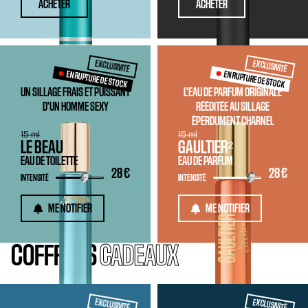
ACHETER
ACHETER
EXCLUSIVITÉ
EXCLUSIVITÉ
EN RUPTURE DE STOCK
EN RUPTURE DE STOCK
UN SILLAGE FRAIS ET PUISSANT
L'EAU DE PARFUM ORIGINALE
D'UN HOMME SEXY
RÉÉDITÉE AU SILLAGE
ÉPERDUMENT CHARNEL
15 ml
15 ml
LE BEAU
GAULTIER²
EAU DE TOILETTE
EAU DE PARFUM
28 €
28 €
INTENSITÉ
INTENSITÉ
ME NOTIFIER
ME NOTIFIER
COFFRETS
CADEAUX
EXCLUSIVITÉ
EXCLUSIVITÉ