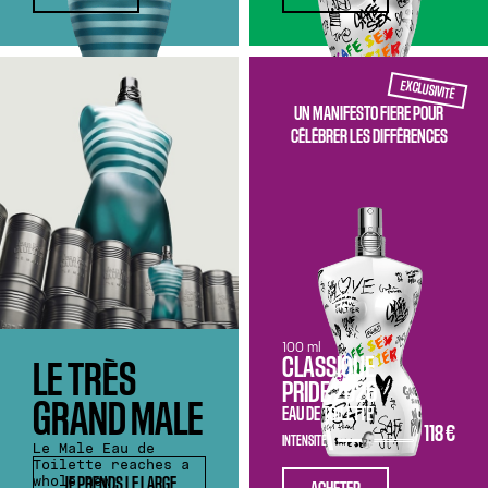
EXCLUSIVITÉ
UN MANIFESTO FIERE POUR
CÉLÉBRER LES DIFFÉRENCES
100 ml
CLASSIQUE
LE TRÈS
PRIDE 2026
GRAND MALE
EAU DE TOILETTE
118 €
INTENSITÉ
Le Male Eau de
Toilette reaches a
whole new
JE PRENDS LE LARGE