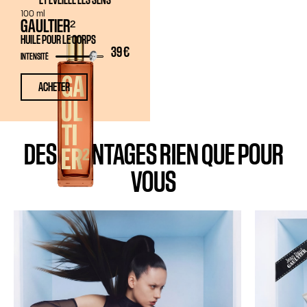
ET ÉVEILLE LES SENS
100 ml
GAULTIER²
HUILE POUR LE CORPS
39 €
INTENSITÉ
ACHETER
DES AVANTAGES RIEN QUE POUR
VOUS