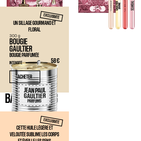
EXCLUSIVITÉ
UN SILLAGE GOURMAND ET
FLORAL
300 g
BOUGIE
GAULTIER
BOUGIE PARFUMÉE
58 €
INTENSITÉ
ACHETER
BAIN
& CORPS
EXCLUSIVITÉ
CETTE HUILE LÉGÈRE ET
VELOUTÉE SUBLIME LES CORPS