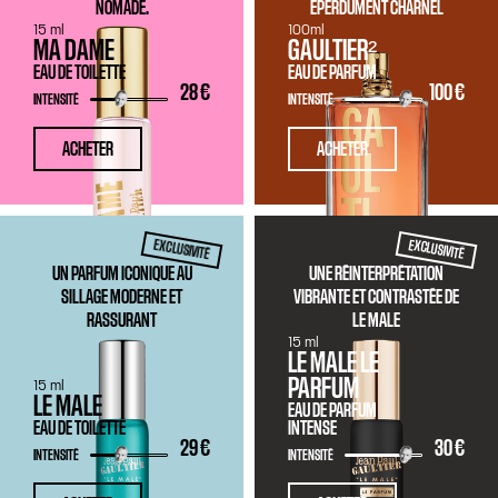
NOMADE.
ÉPERDUMENT CHARNEL
15 ml
100ml
MA DAME
GAULTIER²
EAU DE TOILETTE
EAU DE PARFUM
28 €
100 €
INTENSITÉ
INTENSITÉ
ACHETER
ACHETER
EXCLUSIVITÉ
EXCLUSIVITÉ
UN PARFUM ICONIQUE AU
UNE RÉINTERPRÉTATION
SILLAGE MODERNE ET
VIBRANTE ET CONTRASTÉE DE
RASSURANT
LE MALE
15 ml
LE MALE LE
PARFUM
15 ml
LE MALE
EAU DE PARFUM
EAU DE TOILETTE
INTENSE
29 €
30 €
INTENSITÉ
INTENSITÉ