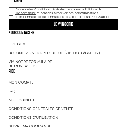
E-MAIL*
J’accepte les
Conditions générales
, reconnais la
Politique de
Confidentialité
et consens à recevoir des communications
promotionnelles et personnalisées de la part de Jean Paul Gaultier.
JE M’INSCRIS
NOUS CONTACTER
LIVE CHAT
DU LUNDI AU VENDREDI DE 10H À 18H (UTC/GMT +2).
VIA NOTRE FORMULAIRE
DE CONTACT
ICI
.
AIDE
MON COMPTE
FAQ
ACCESSIBILITÉ
CONDITIONS GÉNÉRALES DE VENTE
CONDITIONS D'UTILISATION
SUIVRE MA COMMANDE