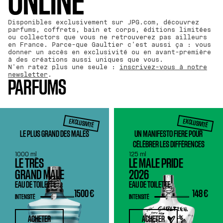
ONLINE
Disponibles exclusivement sur JPG.com, découvrez
parfums, coffrets, bain et corps, éditions limitées
ou collectors que vous ne retrouverez pas ailleurs
en France. Parce-que Gaultier c'est aussi ça : vous
donner un accès en exclusivité ou en avant-première
à des créations aussi uniques que vous.
N'en ratez plus une seule :
inscrivez-vous à notre
newsletter
.
PARFUMS
EXCLUSIVITÉ
EXCLUSIVITÉ
LE PLUS GRAND DES MALES
UN MANIFESTO FIERE POUR
CÉLÉBRER LES DIFFÉRENCES
1000 ml
125 ml
LE TRÈS
LE MALE PRIDE
GRAND MALE
2026
EAU DE TOILETTE
EAU DE TOILETTE
1500 €
148 €
INTENSITÉ
INTENSITÉ
ACHETER
ACHETER