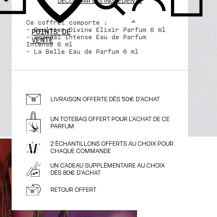
DÉCOUVRIR LES INGRÉDIENTS
.
Ce coffret comporte :
- Gaultier Divine Elixir Parfum 6 ml
POINTS DE
- Scandal Intense Eau de Parfum
VENTE
Intense 6 ml
- La Belle Eau de Parfum 6 ml
LIVRAISON OFFERTE DÈS 50€ D'ACHAT
UN TOTEBAG OFFERT POUR L'ACHAT DE CE
PARFUM
2 ÉCHANTILLONS OFFERTS AU CHOIX POUR
CHAQUE COMMANDE
UN CADEAU SUPPLÉMENTAIRE AU CHOIX
DÈS 80€ D'ACHAT
RETOUR OFFERT