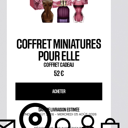
COFFRET MINIATURES
POUR ELLE
COFFRET CADEAU
52 €
ACHETER
DATE DE LIVRAISON ESTIMÉE
LUNDI 03 AOÛT 2026
-
MERCREDI 05 AOÛT 2026