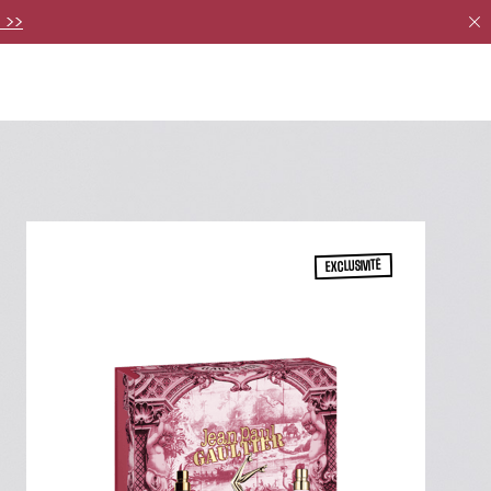
 >>
its. >>
tion du moment. >>
EXCLUSIVITÉ