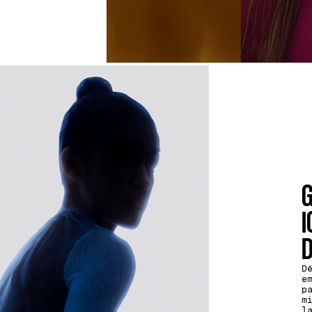
G
I
D
D
e
p
m
l