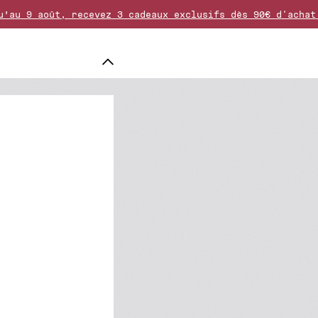
u’au 9 août, recevez 3 cadeaux exclusifs dès 90€ d'achat
ison est offerte dès 50€ d'achat. Les retours sont gratu
 80€, choisissez un cadeau supplémentaire parmi la sélec