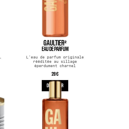
GAULTIER²
EAU DE PARFUM
.
L'eau de parfum originale
rééditée au sillage
éperdument charnel
28 €
DÉCOUVRIR