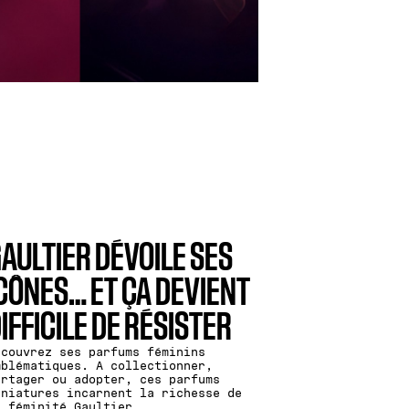
AULTIER DÉVOILE SES
CÔNES… ET ÇA DEVIENT
IFFICILE DE RÉSISTER
écouvrez ses parfums féminins
mblématiques. A collectionner,
artager ou adopter, ces parfums
iniatures incarnent la richesse de
a féminité Gaultier.