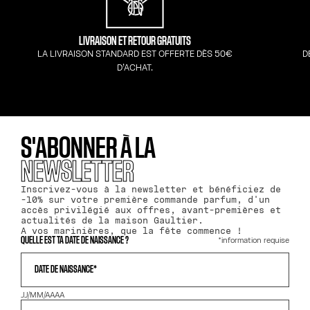
LIVRAISON ET RETOUR GRATUITS
LA LIVRAISON STANDARD EST OFFERTE DÈS 50€
D
D’ACHAT.
S'ABONNER À LA
NEWSLETTER
Inscrivez-vous à la newsletter et bénéficiez de
-10% sur votre première commande parfum, d'un
accès privilégié aux offres, avant-premières et
actualités de la maison Gaultier.
A vos marinières, que la fête commence !
*information requise
QUELLE EST TA DATE DE NAISSANCE ?
DATE DE NAISSANCE*
JJ/MM/AAAA