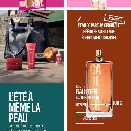
EXCLUSIVITÉ
L'EAU DE PARFUM ORIGINALE
RÉÉDITÉE AU SILLAGE
ÉPERDUMENT CHARNEL
100ml
GAULTIER²
L’ÉTÉ À
EAU DE PARFUM
100 €
MÊME LA
INTENSITÉ
PEAU
ACHETER
Jusqu'au 9 août,
choisissez votre