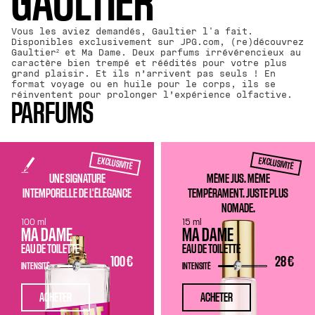
GAULTIER​
Vous les aviez demandés, Gaultier l'a fait.
Disponibles exclusivement sur JPG.com, (re)découvrez
Gaultier² et Ma Dame. Deux parfums irrévérencieux au
caractère bien trempé et réédités pour votre plus
grand plaisir. Et ils n’arrivent pas seuls ! En
format voyage ou en huile pour le corps, ils se
réinventent pour prolonger l’expérience olfactive.
PARFUMS
EXCLUSIVITÉ
EXCLUSIVITÉ
UNE SIGNATURE
MÊME JUS. MÊME
INTEMPORELLE DE L'ÉLÉGANCE
TEMPÉRAMENT. JUSTE PLUS
NOMADE.
100 ml
15 ml
MA DAME
MA DAME
EAU DE TOILETTE
EAU DE TOILETTE
100 €
28 €
INTENSITÉ
INTENSITÉ
ACHETER
ACHETER