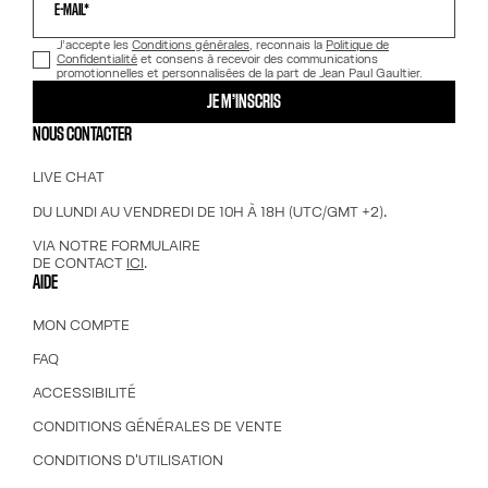
E-MAIL*
J’accepte les
Conditions générales
, reconnais la
Politique de
Confidentialité
et consens à recevoir des communications
promotionnelles et personnalisées de la part de Jean Paul Gaultier.
JE M’INSCRIS
NOUS CONTACTER
LIVE CHAT
DU LUNDI AU VENDREDI DE 10H À 18H (UTC/GMT +2).
VIA NOTRE FORMULAIRE
DE CONTACT
ICI
.
AIDE
MON COMPTE
FAQ
ACCESSIBILITÉ
CONDITIONS GÉNÉRALES DE VENTE
CONDITIONS D'UTILISATION