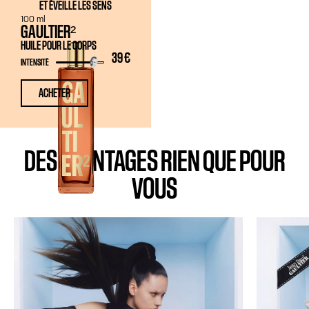
ET ÉVEILLE LES SENS
100 ml
GAULTIER²
HUILE POUR LE CORPS
39 €
INTENSITÉ
ACHETER
DES AVANTAGES RIEN QUE POUR
VOUS