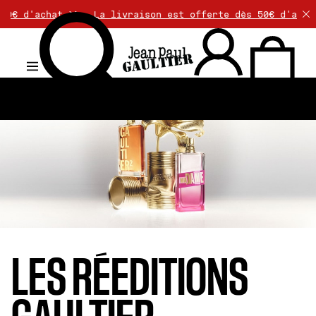
t >>
La livraison est offerte dès 50€ d'achat. Les ret
.
LES RÉEDITIONS