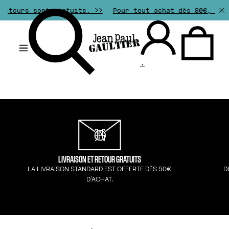
etours sont gratuits. >>
Pour tout achat dès 80€, choi
.
LIVRAISON ET RETOUR GRATUITS
LA LIVRAISON STANDARD EST OFFERTE DÈS 50€
D
D’ACHAT.