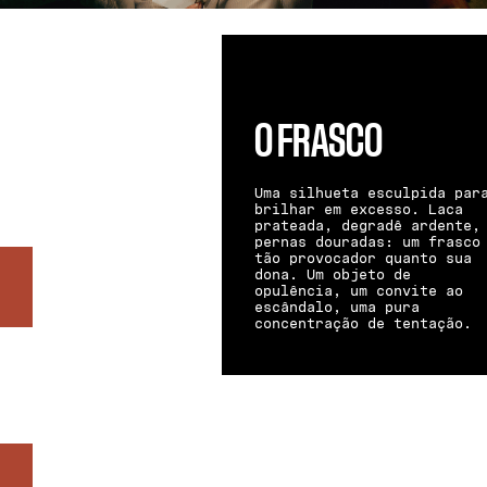
O FRASCO
Uma silhueta esculpida par
brilhar em excesso. Laca
prateada, degradê ardente,
pernas douradas: um frasco
tão provocador quanto sua
dona. Um objeto de
opulência, um convite ao
escândalo, uma pura
concentração de tentação.
NOTAS DE FUNDO-
NOTAS DE CABEÇA-
NOTAS DE CORAÇÃO
PATCHOULI
.
AMORA
.
IRIS