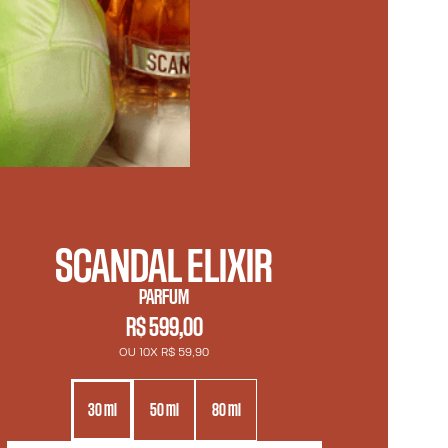
SCANDAL ELIXIR
PARFUM
R$ 599,00
OU 10X R$ 59,90
30 ml
50 ml
80 ml