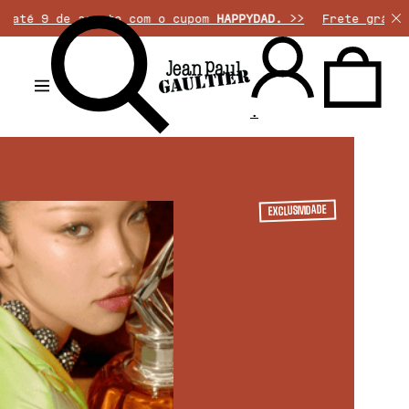
 agosto com o cupom
HAPPYDAD.
>>
Frete grátis em pedido
.
EXCLUSIVIDADE