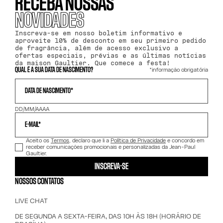
RECEBA NOSSAS
NOVIDADES
Inscreva-se em nosso boletim informativo e
aproveite 10% de desconto em seu primeiro pedido
de fragrância, além de acesso exclusivo a
ofertas especiais, prévias e as últimas notícias
da maison Gaultier. Que comece a festa!
*informação obrigatória
QUAL É A SUA DATA DE NASCIMENTO?
DATA DE NASCIMENTO*
DD/MM/AAAA
E-MAIL*
Aceito os
Termos
, declaro que li a
Política de Privacidade
e concordo em
receber comunicações promocionais e personalizadas da Jean-Paul
Gaultier.
INSCREVA-SE
NOSSOS CONTATOS
LIVE CHAT
DE SEGUNDA A SEXTA-FEIRA, DAS 10H ÀS 18H (HORÁRIO DE