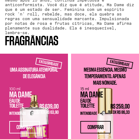
mesmo após 15 anos, continua impetuosa e
anticonformista. Você diz que é atitude, Ma Dame diz
que é um estado de ser. Feminina com um espírito
rock 'n' roll, rebelde, mas doce, ela quebra as
regras com uma sensualidade marcante. Impulsionada
por notas de rosa e frutas cítricas, Ma Dame afirma
plenamente sua dualidade. Ela é inesquecível,
lembre-se.
FRAGRÂNCIAS
EXCLUSIVIDADE
EXCLUSIVIDADE
UMA ASSINATURA ATEMPORAL
MESMA ESSÊNCIA. MESMO
DE ELEGÂNCIA
TEMPERAMENTO. APENAS
MAIS NÔMADE.
100 ml
15 ml
MA DAME
MA DAME
EAU DE
EAU DE
TOILETTE
TOILETTE
R$ 639,00
R$ 259,00
OU 10X R$ 63,90
OU 3X R$ 86,33
INTENSIDADE
INTENSIDADE
COMPRAR
COMPRAR