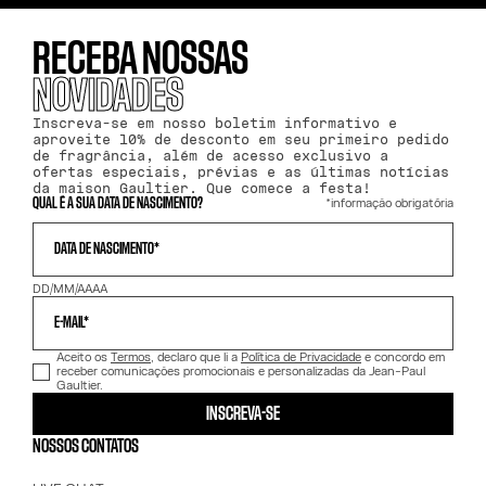
RECEBA NOSSAS
NOVIDADES
Inscreva-se em nosso boletim informativo e
aproveite 10% de desconto em seu primeiro pedido
de fragrância, além de acesso exclusivo a
ofertas especiais, prévias e as últimas notícias
da maison Gaultier. Que comece a festa!
*informação obrigatória
QUAL É A SUA DATA DE NASCIMENTO?
DATA DE NASCIMENTO*
DD/MM/AAAA
E-MAIL*
Aceito os
Termos
, declaro que li a
Política de Privacidade
e concordo em
receber comunicações promocionais e personalizadas da Jean-Paul
Gaultier.
INSCREVA-SE
NOSSOS CONTATOS