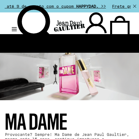
9 de agosto com o cupom
HAPPYDAD.
>>
Frete grátis em pe
.
MA DAME
Provocante? Sempre! Ma Dame de Jean Paul Gaultier,