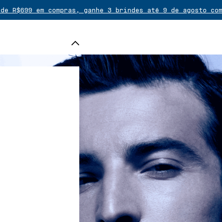
 de R$699 em compras, ganhe 3 brindes até 9 de agosto c
e grátis em pedidos acima de R$ 399. Devolução gratuita!
s e tote bag exclusivo em pedidos de fragrâncias ou kits
 acima de R$ 739, escolha um brinde adicional dentre a s
é 10x sem juros em compras acima de R$ 500 no cartão de 