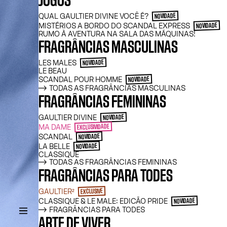
JOGOS
QUAL GAULTIER DIVINE VOCÊ É?
NOVIDADE
MISTÉRIOS A BORDO DO SCANDAL EXPRESS
NOVIDADE
RUMO À AVENTURA NA SALA DAS MÁQUINAS!
FRAGRÂNCIAS MASCULINAS
LES MALES
NOVIDADE
LE BEAU
SCANDAL POUR HOMME
NOVIDADE
TODAS AS FRAGRÂNCIAS MASCULINAS
FRAGRÂNCIAS FEMININAS
GAULTIER DIVINE
NOVIDADE
MA DAME
EXCLUSIVIDADE
SCANDAL
NOVIDADE
LA BELLE
NOVIDADE
CLASSIQUE
TODAS AS FRAGRÂNCIAS FEMININAS
FRAGRÂNCIAS PARA TODES
GAULTIER²
EXCLUSIVE
CLASSIQUE & LE MALE: EDICÃO PRIDE
NOVIDADE
FRAGRÂNCIAS PARA TODES
ARTE DE VIVER