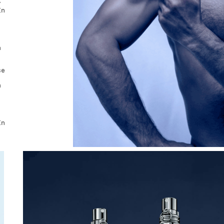
r
In
a
se
a
In