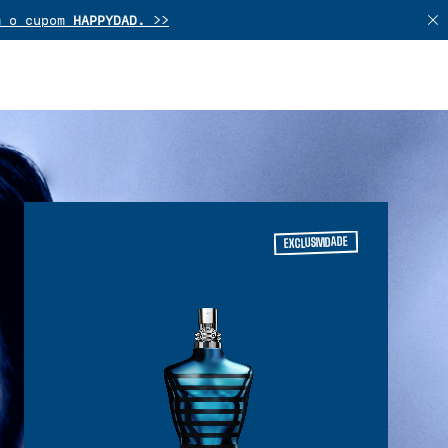
om o cupom
HAPPYDAD.
>>
 >>
 presente. >>
eleção. >>
crédito. >>
EXCLUSIVIDADE