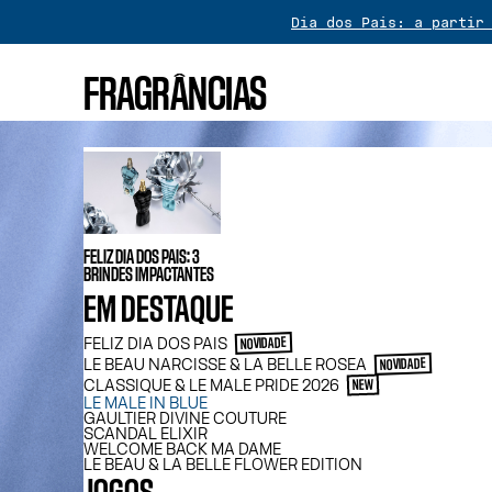
Dia dos Pais: a partir
Fret
FRAGRÂNCIAS
Amostras gráti
Em compras
Pague em at
FELIZ DIA DOS PAIS: 3
BRINDES IMPACTANTES
EM DESTAQUE
FELIZ DIA DOS PAIS
NOVIDADE
LE BEAU NARCISSE & LA BELLE ROSEA
NOVIDADE
CLASSIQUE & LE MALE PRIDE 2026
NEW
LE MALE IN BLUE
GAULTIER DIVINE COUTURE
SCANDAL ELIXIR
WELCOME BACK MA DAME
LE BEAU & LA BELLE FLOWER EDITION