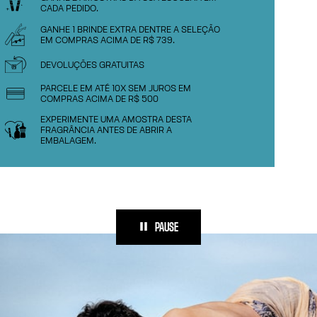
CADA PEDIDO.
GANHE 1 BRINDE EXTRA DENTRE A SELEÇÃO
EM COMPRAS ACIMA DE R$ 739.
DEVOLUÇÕES GRATUITAS
PARCELE EM ATÉ 10X SEM JUROS EM
COMPRAS ACIMA DE R$ 500
EXPERIMENTE UMA AMOSTRA DESTA
FRAGRÂNCIA ANTES DE ABRIR A
EMBALAGEM.
PAUSE