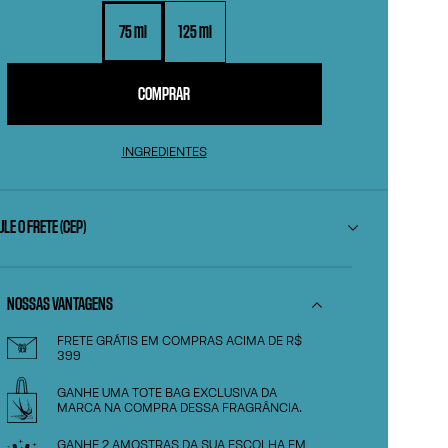
75 ml
125 ml
COMPRAR
INGREDIENTES
LE O FRETE (CEP)
NOSSAS VANTAGENS
FRETE GRÁTIS EM COMPRAS ACIMA DE R$
399
GANHE UMA TOTE BAG EXCLUSIVA DA
MARCA NA COMPRA DESSA FRAGRÂNCIA.
GANHE 2 AMOSTRAS DA SUA ESCOLHA EM