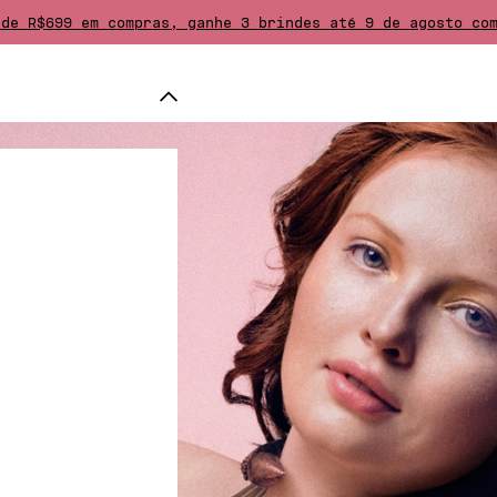
 de R$699 em compras, ganhe 3 brindes até 9 de agosto c
e grátis em pedidos acima de R$ 399. Devolução gratuita!
s e tote bag exclusivo em pedidos de fragrâncias ou kits
 acima de R$ 739, escolha um brinde adicional dentre a s
é 10x sem juros em compras acima de R$ 500 no cartão de 