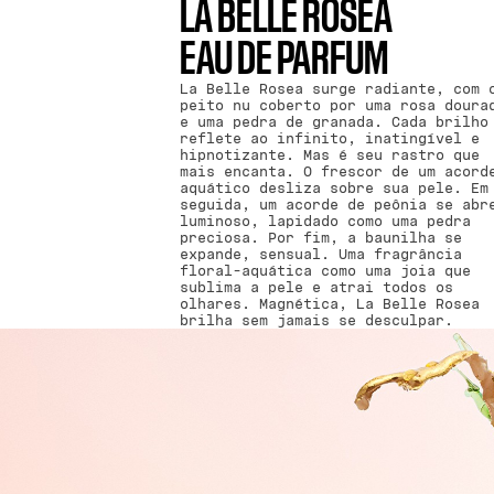
LA BELLE ROSEA
EAU DE PARFUM
La Belle Rosea surge radiante, com 
peito nu coberto por uma rosa doura
e uma pedra de granada. Cada brilho
reflete ao infinito, inatingível e
hipnotizante. Mas é seu rastro que
mais encanta. O frescor de um acord
aquático desliza sobre sua pele. Em
seguida, um acorde de peônia se abr
luminoso, lapidado como uma pedra
preciosa. Por fim, a baunilha se
expande, sensual. Uma fragrância
floral-aquática como uma joia que
sublima a pele e atrai todos os
olhares. Magnética, La Belle Rosea
brilha sem jamais se desculpar.