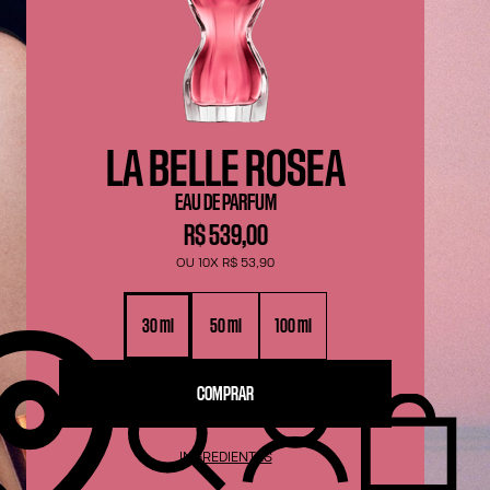
LA BELLE ROSEA
EAU DE PARFUM
R$ 539,00
OU 10X R$ 53,90
30 ml
50 ml
100 ml
COMPRAR
INGREDIENTES