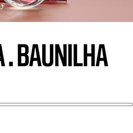
A
.
BAUNILHA