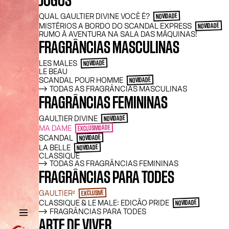
JOGOS
QUAL GAULTIER DIVINE VOCÊ É?
NOVIDADE
MISTÉRIOS A BORDO DO SCANDAL EXPRESS
NOVIDADE
RUMO À AVENTURA NA SALA DAS MÁQUINAS!
FRAGRÂNCIAS MASCULINAS
LES MALES
NOVIDADE
LE BEAU
SCANDAL POUR HOMME
NOVIDADE
TODAS AS FRAGRÂNCIAS MASCULINAS
FRAGRÂNCIAS FEMININAS
GAULTIER DIVINE
NOVIDADE
MA DAME
EXCLUSIVIDADE
SCANDAL
NOVIDADE
LA BELLE
NOVIDADE
CLASSIQUE
TODAS AS FRAGRÂNCIAS FEMININAS
FRAGRÂNCIAS PARA TODES
GAULTIER²
EXCLUSIVE
CLASSIQUE & LE MALE: EDICÃO PRIDE
NOVIDADE
FRAGRÂNCIAS PARA TODES
ARTE DE VIVER