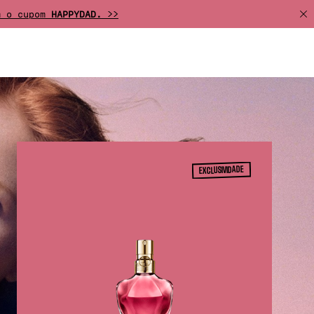
om o cupom
HAPPYDAD.
>>
 >>
 presente. >>
eleção. >>
crédito. >>
EXCLUSIVIDADE