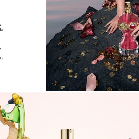
o
da
e
e,